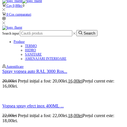
Coș
0,00
lei
0
0
Cos cumparaturi
Search
Search input
Produse
TERMO
HIDRO
SANITARE
AMENAJARI INTERIOARE
Autentificare
Spray vopsea auto RAL 3000 Ros...
20,00
lei
Prețul inițial a fost: 20,00lei.
16,00
lei
Prețul curent este:
16,00lei.
Vopsea spray efect inox 400ML ...
22,00
lei
Prețul inițial a fost: 22,00lei.
18,00
lei
Prețul curent este:
18,00lei.