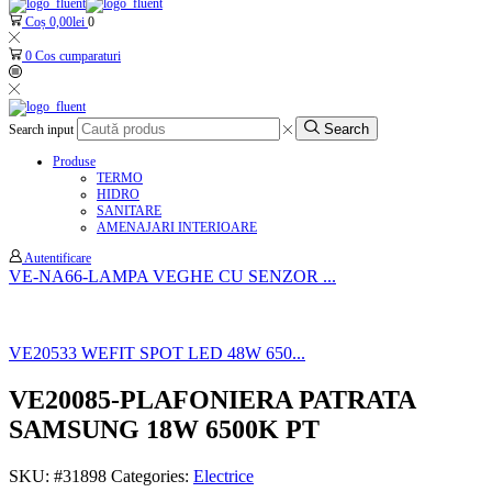
Coș
0,00
lei
0
0
Cos cumparaturi
Search
Search input
Produse
TERMO
HIDRO
SANITARE
AMENAJARI INTERIOARE
Autentificare
VE-NA66-LAMPA VEGHE CU SENZOR ...
VE20533 WEFIT SPOT LED 48W 650...
VE20085-PLAFONIERA PATRATA
SAMSUNG 18W 6500K PT
SKU:
#31898
Categories:
Electrice