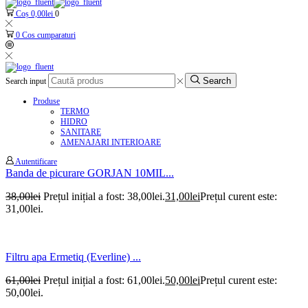
Coș
0,00
lei
0
0
Cos cumparaturi
Search
Search input
Produse
TERMO
HIDRO
SANITARE
AMENAJARI INTERIOARE
Autentificare
Banda de picurare GORJAN 10MIL...
38,00
lei
Prețul inițial a fost: 38,00lei.
31,00
lei
Prețul curent este:
31,00lei.
Filtru apa Ermetiq (Everline) ...
61,00
lei
Prețul inițial a fost: 61,00lei.
50,00
lei
Prețul curent este:
50,00lei.