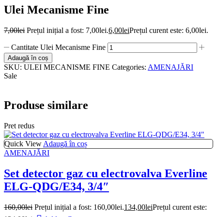
Ulei Mecanisme Fine
7,00
lei
Prețul inițial a fost: 7,00lei.
6,00
lei
Prețul curent este: 6,00lei.
Cantitate Ulei Mecanisme Fine
Adaugă în coș
SKU:
ULEI MECANISME FINE
Categories:
AMENAJĂRI
Sale
Produse similare
Pret redus
Quick View
Adaugă în coș
AMENAJĂRI
Set detector gaz cu electrovalva Everline
ELG-QDG/E34, 3/4″
160,00
lei
Prețul inițial a fost: 160,00lei.
134,00
lei
Prețul curent este: