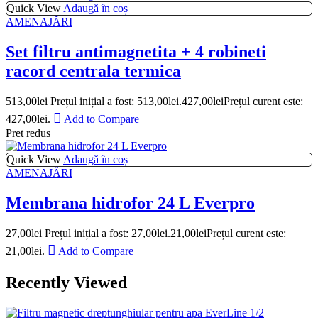
Quick View
Adaugă în coș
AMENAJĂRI
Set filtru antimagnetita + 4 robineti
racord centrala termica
513,00
lei
Prețul inițial a fost: 513,00lei.
427,00
lei
Prețul curent este:
427,00lei.
Add to Compare
Pret redus
Quick View
Adaugă în coș
AMENAJĂRI
Membrana hidrofor 24 L Everpro
27,00
lei
Prețul inițial a fost: 27,00lei.
21,00
lei
Prețul curent este:
21,00lei.
Add to Compare
Recently Viewed