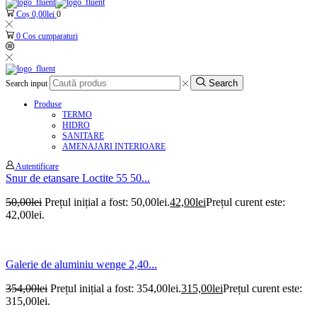
Coș
0,00
lei
0
0
Cos cumparaturi
Search
Search input
Produse
TERMO
HIDRO
SANITARE
AMENAJARI INTERIOARE
Autentificare
Snur de etansare Loctite 55 50...
50,00
lei
Prețul inițial a fost: 50,00lei.
42,00
lei
Prețul curent este:
42,00lei.
Galerie de aluminiu wenge 2,40...
354,00
lei
Prețul inițial a fost: 354,00lei.
315,00
lei
Prețul curent este:
315,00lei.