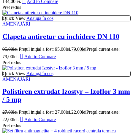
134,00lei.
Add to Compare
Pret redus
Quick View
Adaugă în coș
AMENAJĂRI
Clapeta antiretur cu inchidere DN 110
95,00
lei
Prețul inițial a fost: 95,00lei.
79,00
lei
Prețul curent este:
79,00lei.
Add to Compare
Pret redus
Quick View
Adaugă în coș
AMENAJĂRI
Polistiren extrudat Izostyr – Izoflor 3 mm
/ 5 mp
27,00
lei
Prețul inițial a fost: 27,00lei.
22,00
lei
Prețul curent este:
22,00lei.
Add to Compare
Pret redus