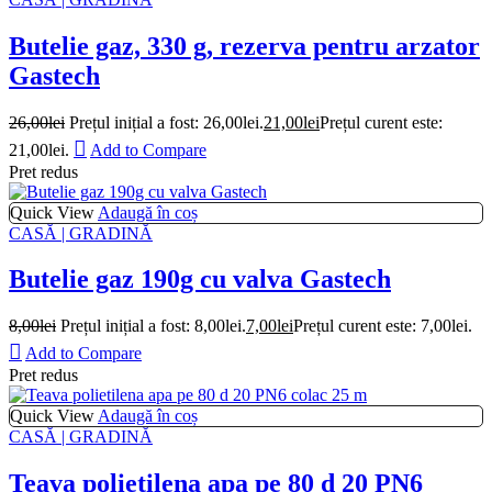
Butelie gaz, 330 g, rezerva pentru arzator
Gastech
26,00
lei
Prețul inițial a fost: 26,00lei.
21,00
lei
Prețul curent este:
21,00lei.
Add to Compare
Pret redus
Quick View
Adaugă în coș
CASĂ | GRADINĂ
Butelie gaz 190g cu valva Gastech
8,00
lei
Prețul inițial a fost: 8,00lei.
7,00
lei
Prețul curent este: 7,00lei.
Add to Compare
Pret redus
Quick View
Adaugă în coș
CASĂ | GRADINĂ
Teava polietilena apa pe 80 d 20 PN6