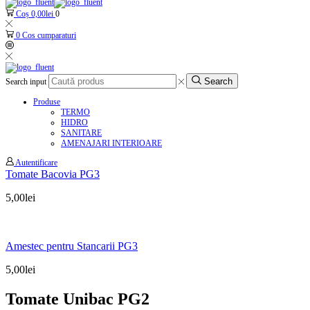
Coș
0,00
lei
0
0
Cos cumparaturi
Search
Search input
Produse
TERMO
HIDRO
SANITARE
AMENAJARI INTERIOARE
Autentificare
Tomate Bacovia PG3
5,00
lei
Amestec pentru Stancarii PG3
5,00
lei
Tomate Unibac PG2