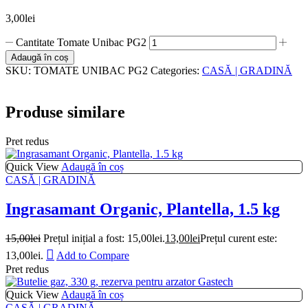
3,00
lei
Cantitate Tomate Unibac PG2
Adaugă în coș
SKU:
TOMATE UNIBAC PG2
Categories:
CASĂ | GRADINĂ
Produse similare
Pret redus
Quick View
Adaugă în coș
CASĂ | GRADINĂ
Ingrasamant Organic, Plantella, 1.5 kg
15,00
lei
Prețul inițial a fost: 15,00lei.
13,00
lei
Prețul curent este:
13,00lei.
Add to Compare
Pret redus
Quick View
Adaugă în coș
CASĂ | GRADINĂ