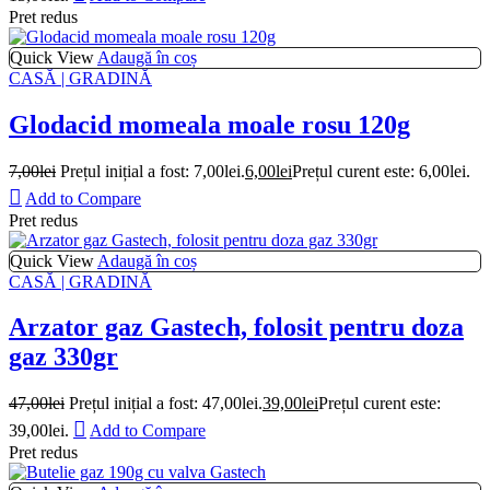
Pret redus
Quick View
Adaugă în coș
CASĂ | GRADINĂ
Glodacid momeala moale rosu 120g
7,00
lei
Prețul inițial a fost: 7,00lei.
6,00
lei
Prețul curent este: 6,00lei.
Add to Compare
Pret redus
Quick View
Adaugă în coș
CASĂ | GRADINĂ
Arzator gaz Gastech, folosit pentru doza
gaz 330gr
47,00
lei
Prețul inițial a fost: 47,00lei.
39,00
lei
Prețul curent este:
39,00lei.
Add to Compare
Pret redus