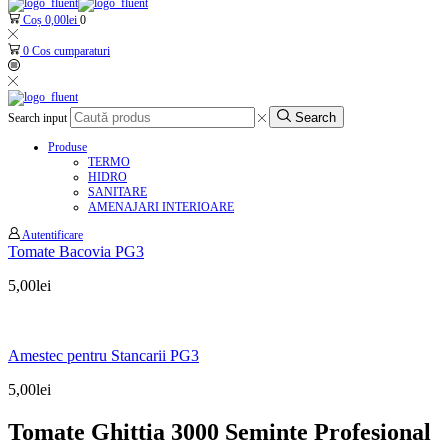
Coș
0,00
lei
0
0
Cos cumparaturi
Search
Search input
Produse
TERMO
HIDRO
SANITARE
AMENAJARI INTERIOARE
Autentificare
Tomate Bacovia PG3
5,00
lei
Amestec pentru Stancarii PG3
5,00
lei
Tomate Ghittia 3000 Seminte Profesional