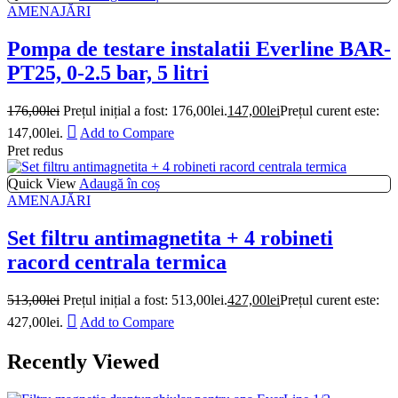
AMENAJĂRI
Pompa de testare instalatii Everline BAR-
PT25, 0-2.5 bar, 5 litri
176,00
lei
Prețul inițial a fost: 176,00lei.
147,00
lei
Prețul curent este:
147,00lei.
Add to Compare
Pret redus
Quick View
Adaugă în coș
AMENAJĂRI
Set filtru antimagnetita + 4 robineti
racord centrala termica
513,00
lei
Prețul inițial a fost: 513,00lei.
427,00
lei
Prețul curent este:
427,00lei.
Add to Compare
Recently Viewed