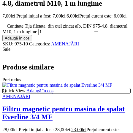
4.8, diametrul M10, 1 m lungime
7,00
lei
Prețul inițial a fost: 7,00lei.
6,00
lei
Prețul curent este: 6,00lei.
Cantitate Tija filetata, din otel zincat alb, DIN 975-4.8, diametrul
M10, 1 m lungime
Adaugă în coș
SKU:
975-10
Categories:
AMENAJĂRI
Sale
Produse similare
Pret redus
Quick View
Adaugă în coș
AMENAJĂRI
Filtru magnetic pentru masina de spalat
Everline 3/4 MF
28,00
lei
Prețul inițial a fost: 28,00lei.
23,00
lei
Prețul curent este: