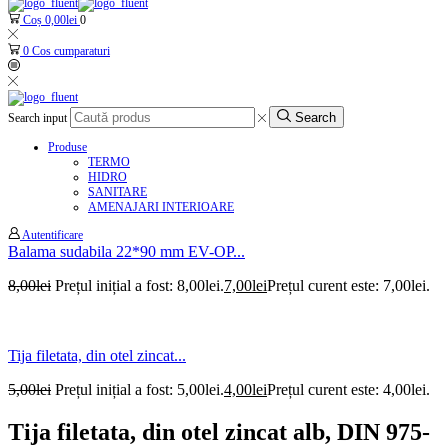
Coș
0,00
lei
0
0
Cos cumparaturi
Search
Search input
Produse
TERMO
HIDRO
SANITARE
AMENAJARI INTERIOARE
Autentificare
Balama sudabila 22*90 mm EV-OP...
8,00
lei
Prețul inițial a fost: 8,00lei.
7,00
lei
Prețul curent este: 7,00lei.
Tija filetata, din otel zincat...
5,00
lei
Prețul inițial a fost: 5,00lei.
4,00
lei
Prețul curent este: 4,00lei.
Tija filetata, din otel zincat alb, DIN 975-