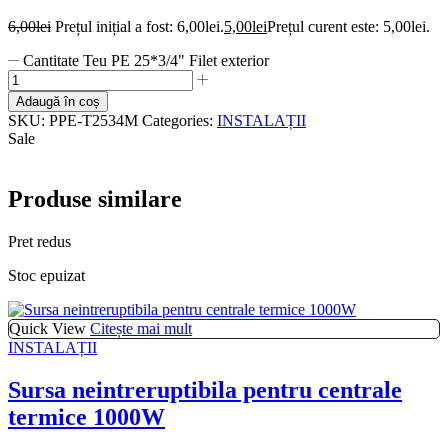
6,00
lei
Prețul inițial a fost: 6,00lei.
5,00
lei
Prețul curent este: 5,00lei.
Cantitate Teu PE 25*3/4" Filet exterior
Adaugă în coș
SKU:
PPE-T2534M
Categories:
INSTALAȚII
Sale
Produse similare
Pret redus
Stoc epuizat
Quick View
Citește mai mult
INSTALAȚII
Sursa neintreruptibila pentru centrale
termice 1000W