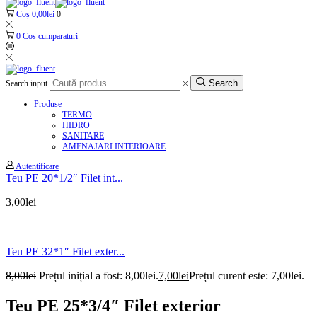
Coș
0,00
lei
0
0
Cos cumparaturi
Search
Search input
Produse
TERMO
HIDRO
SANITARE
AMENAJARI INTERIOARE
Autentificare
Teu PE 20*1/2″ Filet int...
3,00
lei
Teu PE 32*1″ Filet exter...
8,00
lei
Prețul inițial a fost: 8,00lei.
7,00
lei
Prețul curent este: 7,00lei.
Teu PE 25*3/4″ Filet exterior