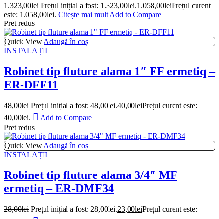
1.323,00
lei
Prețul inițial a fost: 1.323,00lei.
1.058,00
lei
Prețul curent
este: 1.058,00lei.
Citește mai mult
Add to Compare
Pret redus
Quick View
Adaugă în coș
INSTALAȚII
Robinet tip fluture alama 1″ FF ermetiq –
ER-DFF11
48,00
lei
Prețul inițial a fost: 48,00lei.
40,00
lei
Prețul curent este:
40,00lei.
Add to Compare
Pret redus
Quick View
Adaugă în coș
INSTALAȚII
Robinet tip fluture alama 3/4″ MF
ermetiq – ER-DMF34
28,00
lei
Prețul inițial a fost: 28,00lei.
23,00
lei
Prețul curent este: