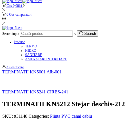
Coș
0,00
lei
0
0
Cos cumparaturi
Search
Search input
Produse
TERMO
HIDRO
SANITARE
AMENAJARI INTERIOARE
Autentificare
TERMINATII KN5001 Alb-001
TERMINATII KN5241 CIRES-241
TERMINATII KN5212 Stejar deschis-212
SKU:
#31148
Categories:
Plinta PVC canal cablu