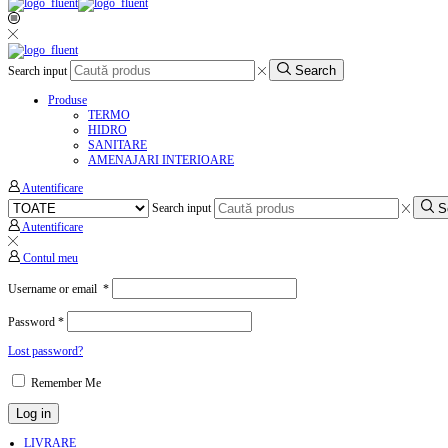
Search
Search input
Produse
TERMO
HIDRO
SANITARE
AMENAJARI INTERIOARE
Autentificare
S
Search input
Autentificare
Contul meu
Username or email
*
Password
*
Lost password?
Remember Me
Log in
LIVRARE