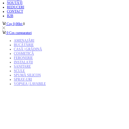
NOUTĂȚI
REDUCERI
CONTACT
B2B
Coș
0,00
lei
0
0
Cos cumparaturi
AMENAJĂRI
BUCĂTĂRIE
CASĂ | GRĂDINĂ
COSMETICĂ
FERONERIE
INSTALAȚII
SANITARE
SCULE
SPUMĂ SILICON
SPRAY-URI
VOPSEA | LAVABILE
Teava PEXAL HENCO 16*2mm*100M ...
843,00
lei
Prețul inițial a fost: 843,00lei.
703,00
lei
Prețul curent este: 70
Cot egal PE 20(PPE-C20)