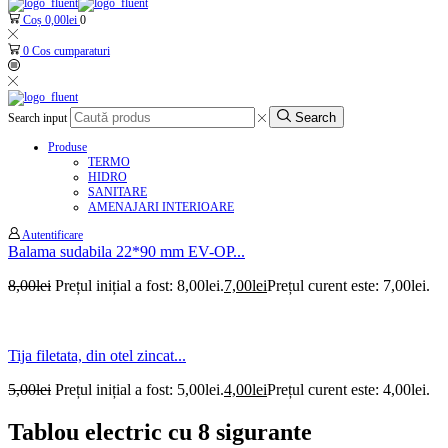
Coș
0,00
lei
0
0
Cos cumparaturi
Search
Search input
Produse
TERMO
HIDRO
SANITARE
AMENAJARI INTERIOARE
Autentificare
Balama sudabila 22*90 mm EV-OP...
8,00
lei
Prețul inițial a fost: 8,00lei.
7,00
lei
Prețul curent este: 7,00lei.
Tija filetata, din otel zincat...
5,00
lei
Prețul inițial a fost: 5,00lei.
4,00
lei
Prețul curent este: 4,00lei.
Tablou electric cu 8 sigurante