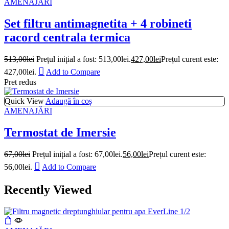
AMENAJĂRI
Set filtru antimagnetita + 4 robineti
racord centrala termica
513,00
lei
Prețul inițial a fost: 513,00lei.
427,00
lei
Prețul curent este:
427,00lei.
Add to Compare
Pret redus
Quick View
Adaugă în coș
AMENAJĂRI
Termostat de Imersie
67,00
lei
Prețul inițial a fost: 67,00lei.
56,00
lei
Prețul curent este:
56,00lei.
Add to Compare
Recently Viewed