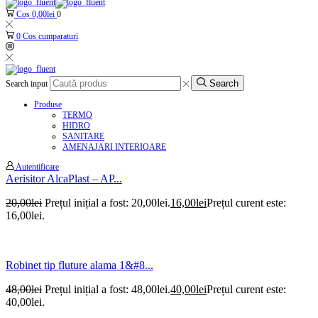
Coș
0,00
lei
0
0
Cos cumparaturi
Search
Search input
Produse
TERMO
HIDRO
SANITARE
AMENAJARI INTERIOARE
Autentificare
Aerisitor AlcaPlast – AP...
20,00
lei
Prețul inițial a fost: 20,00lei.
16,00
lei
Prețul curent este:
16,00lei.
Robinet tip fluture alama 1&#8...
48,00
lei
Prețul inițial a fost: 48,00lei.
40,00
lei
Prețul curent este:
40,00lei.