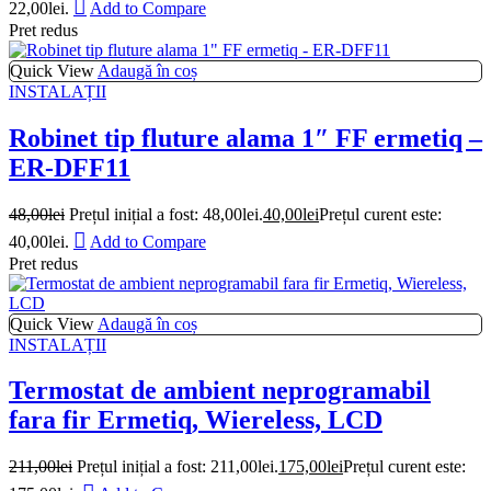
22,00lei.
Add to Compare
Pret redus
Quick View
Adaugă în coș
INSTALAȚII
Robinet tip fluture alama 1″ FF ermetiq –
ER-DFF11
48,00
lei
Prețul inițial a fost: 48,00lei.
40,00
lei
Prețul curent este:
40,00lei.
Add to Compare
Pret redus
Quick View
Adaugă în coș
INSTALAȚII
Termostat de ambient neprogramabil
fara fir Ermetiq, Wiereless, LCD
211,00
lei
Prețul inițial a fost: 211,00lei.
175,00
lei
Prețul curent este: