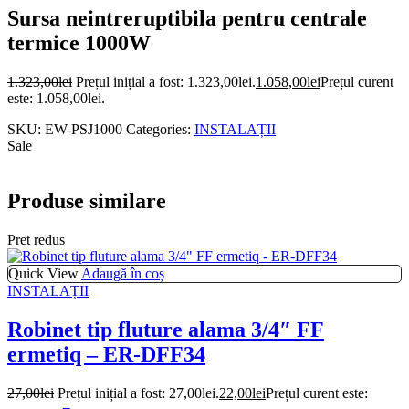
Sursa neintreruptibila pentru centrale
termice 1000W
1.323,00
lei
Prețul inițial a fost: 1.323,00lei.
1.058,00
lei
Prețul curent
este: 1.058,00lei.
SKU:
EW-PSJ1000
Categories:
INSTALAȚII
Sale
Produse similare
Pret redus
Quick View
Adaugă în coș
INSTALAȚII
Robinet tip fluture alama 3/4″ FF
ermetiq – ER-DFF34
27,00
lei
Prețul inițial a fost: 27,00lei.
22,00
lei
Prețul curent este: