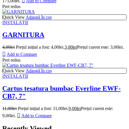
175,00lei.
Add to Compare
Pret redus
Quick View
Adaugă în coș
INSTALAȚII
GARNITURA
4,00
lei
Prețul inițial a fost: 4,00lei.
3,00
lei
Prețul curent este: 3,00lei.
Add to Compare
Pret redus
Quick View
Adaugă în coș
INSTALAȚII
Cartus tesatura bumbac Everline EWF-
CB7, 7″
11,00
lei
Prețul inițial a fost: 11,00lei.
9,00
lei
Prețul curent este:
9,00lei.
Add to Compare
Recently Viewed