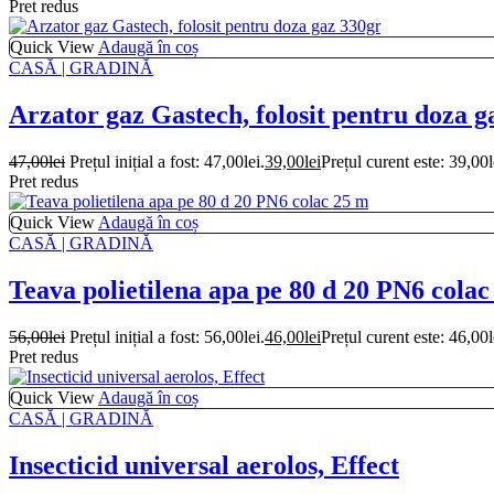
Pret redus
Quick View
Adaugă în coș
CASĂ | GRADINĂ
Arzator gaz Gastech, folosit pentru doza g
47,00
lei
Prețul inițial a fost: 47,00lei.
39,00
lei
Prețul curent este: 39,00l
Pret redus
Quick View
Adaugă în coș
CASĂ | GRADINĂ
Teava polietilena apa pe 80 d 20 PN6 colac
56,00
lei
Prețul inițial a fost: 56,00lei.
46,00
lei
Prețul curent este: 46,00l
Pret redus
Quick View
Adaugă în coș
CASĂ | GRADINĂ
Insecticid universal aerolos, Effect