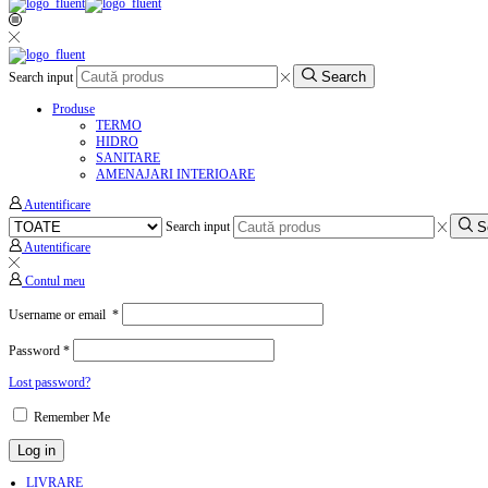
Search
Search input
Produse
TERMO
HIDRO
SANITARE
AMENAJARI INTERIOARE
Autentificare
S
Search input
Autentificare
Contul meu
Username or email
*
Password
*
Lost password?
Remember Me
Log in
LIVRARE