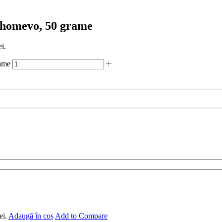
, homevo, 50 grame
ei.
rame
ei.
Adaugă în coș
Add to Compare