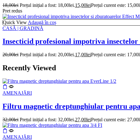
18,00
lei
Prețul inițial a fost: 18,00lei.
15,00
lei
Prețul curent este: 15,00l
Pret redus
Quick View
Adaugă în coș
CASĂ | GRADINĂ
Insecticid profesional impotriva insectelo
20,00
lei
Prețul inițial a fost: 20,00lei.
17,00
lei
Prețul curent este: 17,00l
Recently Viewed
AMENAJĂRI
Filtru magnetic dreptunghiular pentru ap
32,00
lei
Prețul inițial a fost: 32,00lei.
27,00
lei
Prețul curent este: 27,00l
AMENAJĂRI