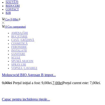
NOUTĂȚI
REDUCERI
CONTACT
B2B
Coș
0,00
lei
0
0
Cos cumparaturi
AMENAJĂRI
BUCĂTĂRIE
CASĂ | GRĂDINĂ
COSMETICĂ
FERONERIE
INSTALAȚII
SANITARE
SCULE
SPUMĂ SILICON
SPRAY-URI
VOPSEA | LAVABILE
Moluscocid BIO Agrosan B impot...
9,00
lei
Prețul inițial a fost: 9,00lei.
7,00
lei
Prețul curent este: 7,00lei.
Capac pentru inchiderea rigole...