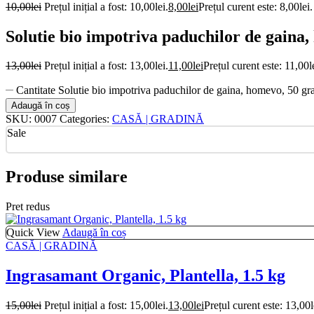
10,00
lei
Prețul inițial a fost: 10,00lei.
8,00
lei
Prețul curent este: 8,00lei.
Solutie bio impotriva paduchilor de gaina
13,00
lei
Prețul inițial a fost: 13,00lei.
11,00
lei
Prețul curent este: 11,00l
Cantitate Solutie bio impotriva paduchilor de gaina, homevo, 50 g
Adaugă în coș
SKU:
0007
Categories:
CASĂ | GRADINĂ
Sale
Produse similare
Pret redus
Quick View
Adaugă în coș
CASĂ | GRADINĂ
Ingrasamant Organic, Plantella, 1.5 kg
15,00
lei
Prețul inițial a fost: 15,00lei.
13,00
lei
Prețul curent este: 13,00l