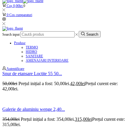
Coș
0,00
lei
0
0
Cos cumparaturi
Search
Search input
Produse
TERMO
HIDRO
SANITARE
AMENAJARI INTERIOARE
Autentificare
Snur de etansare Loctite 55 50...
50,00
lei
Prețul inițial a fost: 50,00lei.
42,00
lei
Prețul curent este:
42,00lei.
Galerie de aluminiu wenge 2,40...
354,00
lei
Prețul inițial a fost: 354,00lei.
315,00
lei
Prețul curent este:
315,00lei.