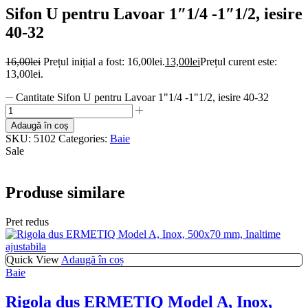
Sifon U pentru Lavoar 1″1/4 -1″1/2, iesire
40-32
16,00
lei
Prețul inițial a fost: 16,00lei.
13,00
lei
Prețul curent este:
13,00lei.
Cantitate Sifon U pentru Lavoar 1"1/4 -1"1/2, iesire 40-32
Adaugă în coș
SKU:
5102
Categories:
Baie
Sale
Produse similare
Pret redus
Quick View
Adaugă în coș
Baie
Rigola dus ERMETIQ Model A, Inox,