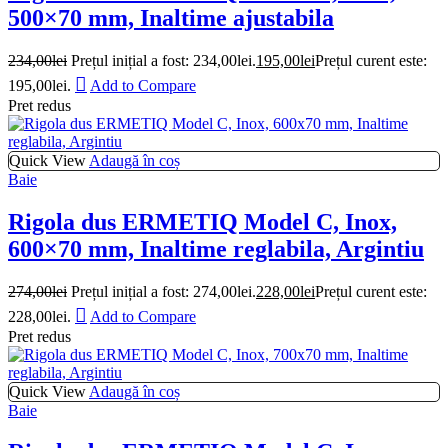
500×70 mm, Inaltime ajustabila
234,00
lei
Prețul inițial a fost: 234,00lei.
195,00
lei
Prețul curent este:
195,00lei.
Add to Compare
Pret redus
Quick View
Adaugă în coș
Baie
Rigola dus ERMETIQ Model C, Inox,
600×70 mm, Inaltime reglabila, Argintiu
274,00
lei
Prețul inițial a fost: 274,00lei.
228,00
lei
Prețul curent este:
228,00lei.
Add to Compare
Pret redus
Quick View
Adaugă în coș
Baie