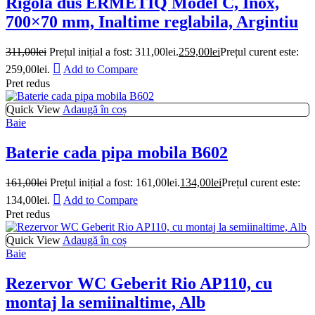
Rigola dus ERMETIQ Model C, Inox,
700×70 mm, Inaltime reglabila, Argintiu
311,00
lei
Prețul inițial a fost: 311,00lei.
259,00
lei
Prețul curent este:
259,00lei.
Add to Compare
Pret redus
Quick View
Adaugă în coș
Baie
Baterie cada pipa mobila B602
161,00
lei
Prețul inițial a fost: 161,00lei.
134,00
lei
Prețul curent este:
134,00lei.
Add to Compare
Pret redus
Quick View
Adaugă în coș
Baie
Rezervor WC Geberit Rio AP110, cu
montaj la semiinaltime, Alb