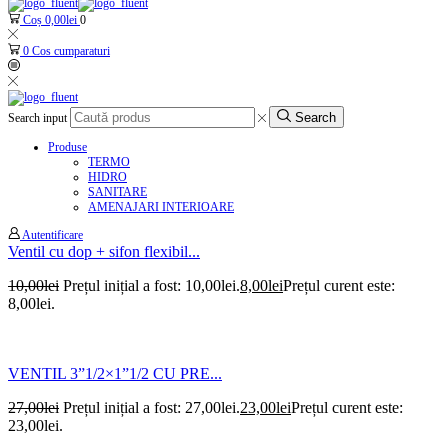
Coș
0,00
lei
0
0
Cos cumparaturi
Search
Search input
Produse
TERMO
HIDRO
SANITARE
AMENAJARI INTERIOARE
Autentificare
Ventil cu dop + sifon flexibil...
10,00
lei
Prețul inițial a fost: 10,00lei.
8,00
lei
Prețul curent este:
8,00lei.
VENTIL 3”1/2×1”1/2 CU PRE...
27,00
lei
Prețul inițial a fost: 27,00lei.
23,00
lei
Prețul curent este:
23,00lei.