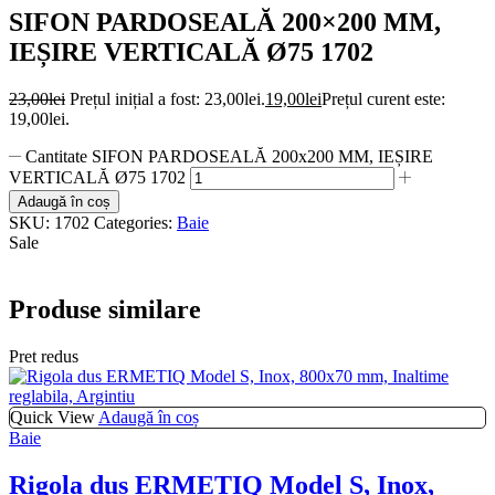
SIFON PARDOSEALĂ 200×200 MM,
IEȘIRE VERTICALĂ Ø75 1702
23,00
lei
Prețul inițial a fost: 23,00lei.
19,00
lei
Prețul curent este:
19,00lei.
Cantitate SIFON PARDOSEALĂ 200x200 MM, IEȘIRE
VERTICALĂ Ø75 1702
Adaugă în coș
SKU:
1702
Categories:
Baie
Sale
Produse similare
Pret redus
Quick View
Adaugă în coș
Baie
Rigola dus ERMETIQ Model S, Inox,