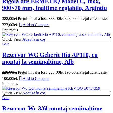
Rigola dus ERMETIQ Model C, Inox,
900×70 mm, Inaltime reglabila, Argintiu
388,00
lei
Prețul inițial a fost: 388,00lei.
323,00
lei
Prețul curent este:
323,00lei.
Add to Compare
Pret redus
Quick View
Adaugă în coș
Baie
Rezervor WC Geberit Rio AP110, cu
montaj la semiinaltime, Alb
228,00
lei
Prețul inițial a fost: 228,00lei.
190,00
lei
Prețul curent este:
190,00lei.
Add to Compare
Pret redus
Quick View
Adaugă în coș
Baie
Rezervor Wc 3/6l montaj semiinaltime