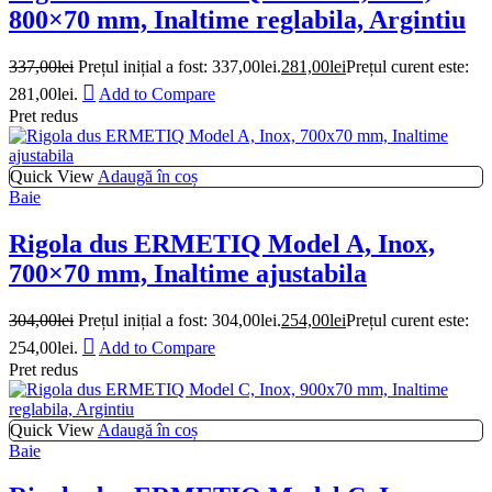
800×70 mm, Inaltime reglabila, Argintiu
337,00
lei
Prețul inițial a fost: 337,00lei.
281,00
lei
Prețul curent este:
281,00lei.
Add to Compare
Pret redus
Quick View
Adaugă în coș
Baie
Rigola dus ERMETIQ Model A, Inox,
700×70 mm, Inaltime ajustabila
304,00
lei
Prețul inițial a fost: 304,00lei.
254,00
lei
Prețul curent este:
254,00lei.
Add to Compare
Pret redus
Quick View
Adaugă în coș
Baie