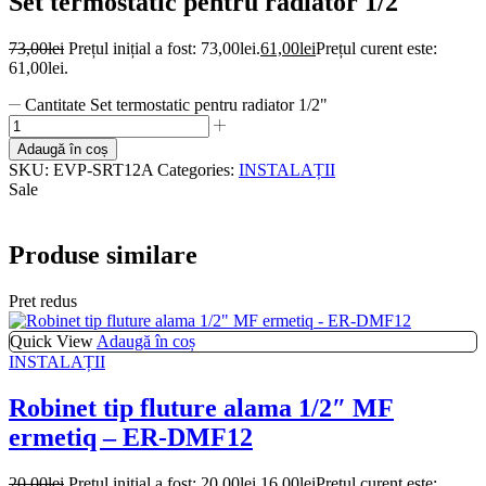
Set termostatic pentru radiator 1/2″
73,00
lei
Prețul inițial a fost: 73,00lei.
61,00
lei
Prețul curent este:
61,00lei.
Cantitate Set termostatic pentru radiator 1/2"
Adaugă în coș
SKU:
EVP-SRT12A
Categories:
INSTALAȚII
Sale
Produse similare
Pret redus
Quick View
Adaugă în coș
INSTALAȚII
Robinet tip fluture alama 1/2″ MF
ermetiq – ER-DMF12
20,00
lei
Prețul inițial a fost: 20,00lei.
16,00
lei
Prețul curent este: