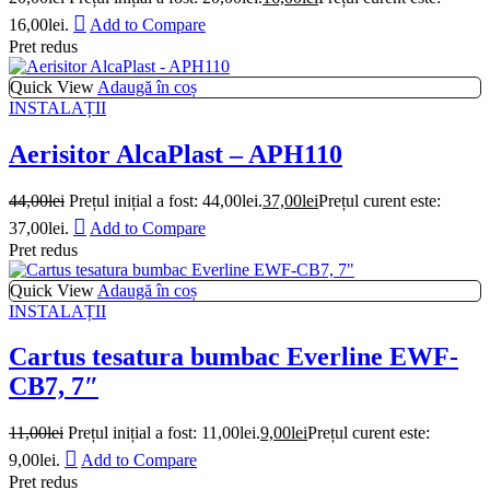
16,00lei.
Add to Compare
Pret redus
Quick View
Adaugă în coș
INSTALAȚII
Aerisitor AlcaPlast – APH110
44,00
lei
Prețul inițial a fost: 44,00lei.
37,00
lei
Prețul curent este:
37,00lei.
Add to Compare
Pret redus
Quick View
Adaugă în coș
INSTALAȚII
Cartus tesatura bumbac Everline EWF-
CB7, 7″
11,00
lei
Prețul inițial a fost: 11,00lei.
9,00
lei
Prețul curent este:
9,00lei.
Add to Compare
Pret redus