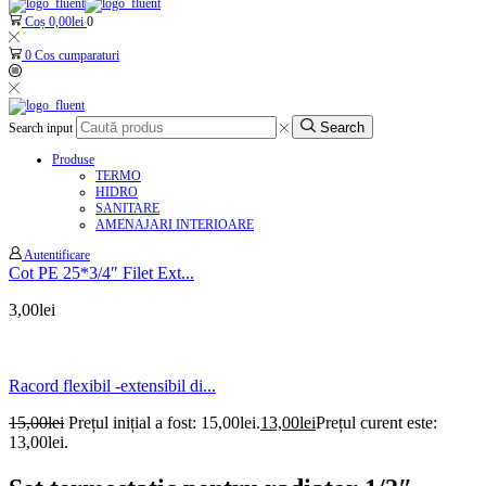
Coș
0,00
lei
0
0
Cos cumparaturi
Search
Search input
Produse
TERMO
HIDRO
SANITARE
AMENAJARI INTERIOARE
Autentificare
Cot PE 25*3/4″ Filet Ext...
3,00
lei
Racord flexibil -extensibil di...
15,00
lei
Prețul inițial a fost: 15,00lei.
13,00
lei
Prețul curent este:
13,00lei.