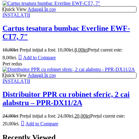
Quick View
Adaugă în coș
INSTALAȚII
Cartus tesatura bumbac Everline EWF-
CT7, 7″
10,00
lei
Prețul inițial a fost: 10,00lei.
8,00
lei
Prețul curent este:
8,00lei.
Add to Compare
Pret redus
Quick View
Adaugă în coș
INSTALAȚII
Distribuitor PPR cu robinet sferic, 2 cai
alabstru – PPR-DX11/2A
24,00
lei
Prețul inițial a fost: 24,00lei.
20,00
lei
Prețul curent este:
20,00lei.
Add to Compare
Recently Viewed