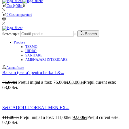
Coș
0,00
lei
0
0
Cos cumparaturi
Search
Search input
Produse
TERMO
HIDRO
SANITARE
AMENAJARI INTERIOARE
Autentificare
Balsam (ceara) pentru barba L&...
76,00
lei
Prețul inițial a fost: 76,00lei.
63,00
lei
Prețul curent este:
63,00lei.
Set CADOU L’OREAL MEN EX...
111,00
lei
Prețul inițial a fost: 111,00lei.
92,00
lei
Prețul curent este:
92,00lei.