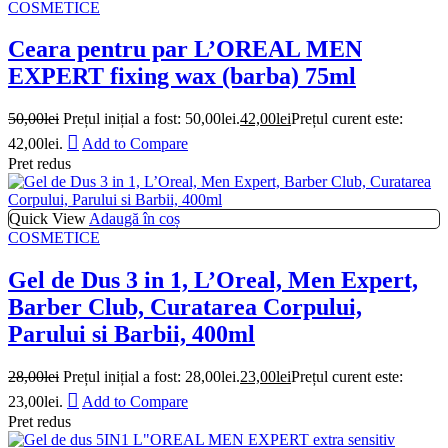
COSMETICE
Ceara pentru par L’OREAL MEN
EXPERT fixing wax (barba) 75ml
50,00
lei
Prețul inițial a fost: 50,00lei.
42,00
lei
Prețul curent este:
42,00lei.
Add to Compare
Pret redus
Quick View
Adaugă în coș
COSMETICE
Gel de Dus 3 in 1, L’Oreal, Men Expert,
Barber Club, Curatarea Corpului,
Parului si Barbii, 400ml
28,00
lei
Prețul inițial a fost: 28,00lei.
23,00
lei
Prețul curent este:
23,00lei.
Add to Compare
Pret redus