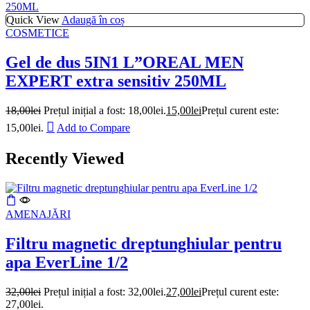
Quick View
Adaugă în coș
COSMETICE
Gel de dus 5IN1 L”OREAL MEN
EXPERT extra sensitiv 250ML
18,00
lei
Prețul inițial a fost: 18,00lei.
15,00
lei
Prețul curent este:
15,00lei.
Add to Compare
Recently Viewed
AMENAJĂRI
Filtru magnetic dreptunghiular pentru
apa EverLine 1/2
32,00
lei
Prețul inițial a fost: 32,00lei.
27,00
lei
Prețul curent este:
27,00lei.