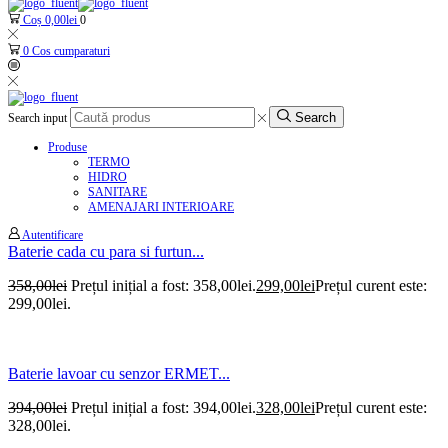
Coș
0,00
lei
0
0
Cos cumparaturi
Search
Search input
Produse
TERMO
HIDRO
SANITARE
AMENAJARI INTERIOARE
Autentificare
Baterie cada cu para si furtun...
358,00
lei
Prețul inițial a fost: 358,00lei.
299,00
lei
Prețul curent este:
299,00lei.
Baterie lavoar cu senzor ERMET...
394,00
lei
Prețul inițial a fost: 394,00lei.
328,00
lei
Prețul curent este:
328,00lei.