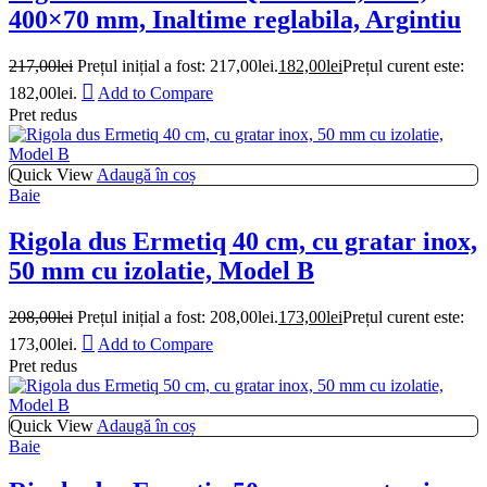
400×70 mm, Inaltime reglabila, Argintiu
217,00
lei
Prețul inițial a fost: 217,00lei.
182,00
lei
Prețul curent este:
182,00lei.
Add to Compare
Pret redus
Quick View
Adaugă în coș
Baie
Rigola dus Ermetiq 40 cm, cu gratar inox,
50 mm cu izolatie, Model B
208,00
lei
Prețul inițial a fost: 208,00lei.
173,00
lei
Prețul curent este:
173,00lei.
Add to Compare
Pret redus
Quick View
Adaugă în coș
Baie