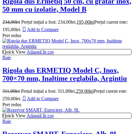
Rigola dus Ermetiq 50 cm, cu gratar inox,
50 mm cu izolatie, Model B
234,00
lei
Prețul inițial a fost: 234,00lei.
195,00
lei
Prețul curent este:
195,00lei.
Add to Compare
Pret redus
Quick View
Adaugă în coș
Baie
Rigola dus ERMETIQ Model C, Inox,
700×70 mm, Inaltime reglabila, Argintiu
311,00
lei
Prețul inițial a fost: 311,00lei.
259,00
lei
Prețul curent este:
259,00lei.
Add to Compare
Pret redus
Quick View
Adaugă în coș
Baie