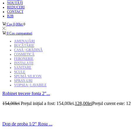
NOUTĂȚI
REDUCERI
CONTACT
B2B
Coș
0,00
lei
0
0
Cos cumparaturi
AMENAJĂRI
BUCĂTĂRIE
CASĂ | GRĂDINĂ
COSMETICĂ
FERONERIE
INSTALAȚII
SANITARE
SCULE
SPUMĂ SILICON
SPRAY-URI
VOPSEA | LAVABILE
Robinet trecere fonta 2″...
154,00
lei
Prețul inițial a fost: 154,00lei.
128,00
lei
Prețul curent este: 12
Dop de proba 1/2″ Rosu ...