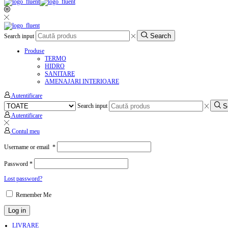
Search
Search input
Produse
TERMO
HIDRO
SANITARE
AMENAJARI INTERIOARE
Autentificare
S
Search input
Autentificare
Contul meu
Username or email
*
Password
*
Lost password?
Remember Me
Log in
LIVRARE