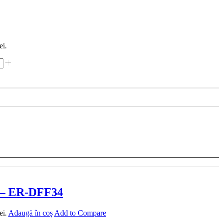
ei.
q – ER-DFF34
ei.
Adaugă în coș
Add to Compare