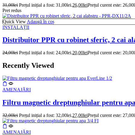
31,00
lei
Prețul inițial a fost: 31,00lei.
26,00
lei
Prețul curent este: 26,00l
Pret redus
Quick View
Adaugă în coș
INSTALAȚII
Distribuitor PPR cu robinet sferic, 2 cai
24,00
lei
Prețul inițial a fost: 24,00lei.
20,00
lei
Prețul curent este: 20,00l
Recently Viewed
AMENAJĂRI
Filtru magnetic dreptunghiular pentru ap
32,00
lei
Prețul inițial a fost: 32,00lei.
27,00
lei
Prețul curent este: 27,00l
AMENAJĂRI