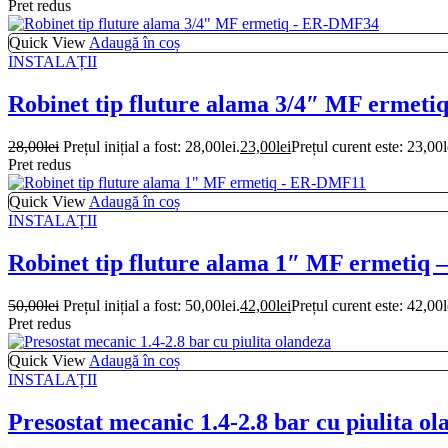
Pret redus
Quick View
Adaugă în coș
INSTALAȚII
Robinet tip fluture alama 3/4″ MF ermet
28,00
lei
Prețul inițial a fost: 28,00lei.
23,00
lei
Prețul curent este: 23,00l
Pret redus
Quick View
Adaugă în coș
INSTALAȚII
Robinet tip fluture alama 1″ MF ermeti
50,00
lei
Prețul inițial a fost: 50,00lei.
42,00
lei
Prețul curent este: 42,00l
Pret redus
Quick View
Adaugă în coș
INSTALAȚII
Presostat mecanic 1.4-2.8 bar cu piulita o