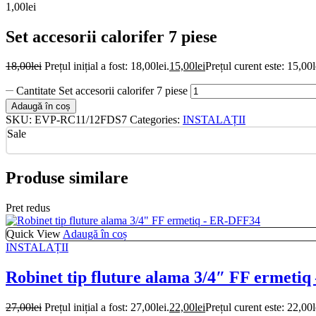
1,00
lei
Set accesorii calorifer 7 piese
18,00
lei
Prețul inițial a fost: 18,00lei.
15,00
lei
Prețul curent este: 15,00l
Cantitate Set accesorii calorifer 7 piese
Adaugă în coș
SKU:
EVP-RC11/12FDS7
Categories:
INSTALAȚII
Sale
Produse similare
Pret redus
Quick View
Adaugă în coș
INSTALAȚII
Robinet tip fluture alama 3/4″ FF ermeti
27,00
lei
Prețul inițial a fost: 27,00lei.
22,00
lei
Prețul curent este: 22,00l