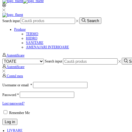
Search
Search input
Produse
TERMO
HIDRO
SANITARE
AMENAJARI INTERIOARE
Autentificare
S
Search input
Autentificare
Contul meu
Username or email
*
Password
*
Lost password?
Remember Me
Log in
LIVRARE