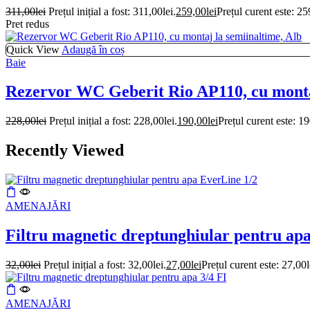
311,00
lei
Prețul inițial a fost: 311,00lei.
259,00
lei
Prețul curent este: 25
Pret redus
Quick View
Adaugă în coș
Baie
Rezervor WC Geberit Rio AP110, cu montaj
228,00
lei
Prețul inițial a fost: 228,00lei.
190,00
lei
Prețul curent este: 19
Recently Viewed
AMENAJĂRI
Filtru magnetic dreptunghiular pentru ap
32,00
lei
Prețul inițial a fost: 32,00lei.
27,00
lei
Prețul curent este: 27,00l
AMENAJĂRI