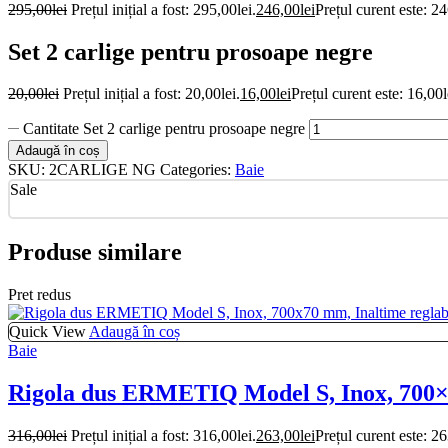
295,00
lei
Prețul inițial a fost: 295,00lei.
246,00
lei
Prețul curent este: 24
Set 2 carlige pentru prosoape negre
20,00
lei
Prețul inițial a fost: 20,00lei.
16,00
lei
Prețul curent este: 16,00l
Cantitate Set 2 carlige pentru prosoape negre
Adaugă în coș
SKU:
2CARLIGE NG
Categories:
Baie
Sale
Produse similare
Pret redus
Quick View
Adaugă în coș
Baie
Rigola dus ERMETIQ Model S, Inox, 700×7
316,00
lei
Prețul inițial a fost: 316,00lei.
263,00
lei
Prețul curent este: 26