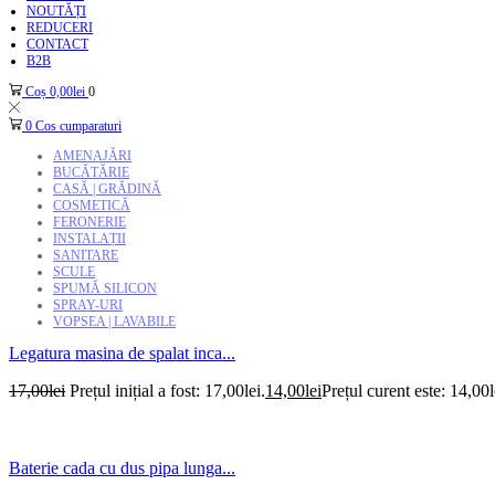
NOUTĂȚI
REDUCERI
CONTACT
B2B
Coș
0,00
lei
0
0
Cos cumparaturi
AMENAJĂRI
BUCĂTĂRIE
CASĂ | GRĂDINĂ
COSMETICĂ
FERONERIE
INSTALAȚII
SANITARE
SCULE
SPUMĂ SILICON
SPRAY-URI
VOPSEA | LAVABILE
Legatura masina de spalat inca...
17,00
lei
Prețul inițial a fost: 17,00lei.
14,00
lei
Prețul curent este: 14,00l
Baterie cada cu dus pipa lunga...