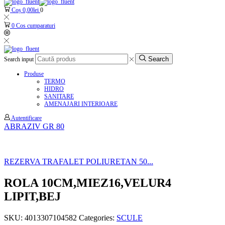
Coș
0,00
lei
0
0
Cos cumparaturi
Search
Search input
Produse
TERMO
HIDRO
SANITARE
AMENAJARI INTERIOARE
Autentificare
ABRAZIV GR 80
REZERVA TRAFALET POLIURETAN 50...
ROLA 10CM,MIEZ16,VELUR4
LIPIT,BEJ
SKU:
4013307104582
Categories:
SCULE