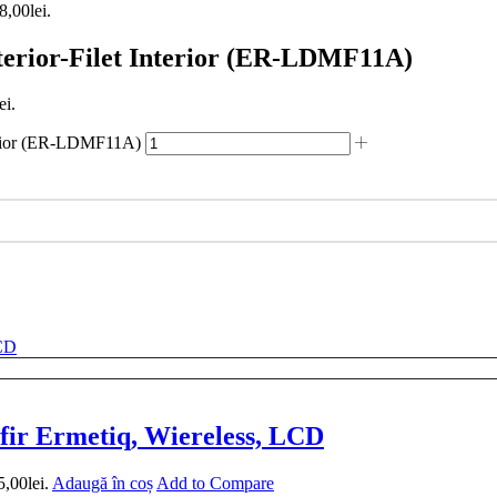
8,00lei.
xterior-Filet Interior (ER-LDMF11A)
ei.
nterior (ER-LDMF11A)
fir Ermetiq, Wiereless, LCD
5,00lei.
Adaugă în coș
Add to Compare