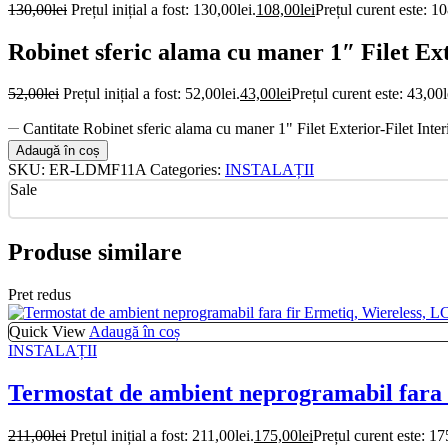
130,00
lei
Prețul inițial a fost: 130,00lei.
108,00
lei
Prețul curent este: 10
Robinet sferic alama cu maner 1″ Filet E
52,00
lei
Prețul inițial a fost: 52,00lei.
43,00
lei
Prețul curent este: 43,00l
Cantitate Robinet sferic alama cu maner 1" Filet Exterior-Filet I
Adaugă în coș
SKU:
ER-LDMF11A
Categories:
INSTALAȚII
Sale
Produse similare
Pret redus
Quick View
Adaugă în coș
INSTALAȚII
Termostat de ambient neprogramabil fara 
211,00
lei
Prețul inițial a fost: 211,00lei.
175,00
lei
Prețul curent este: 17