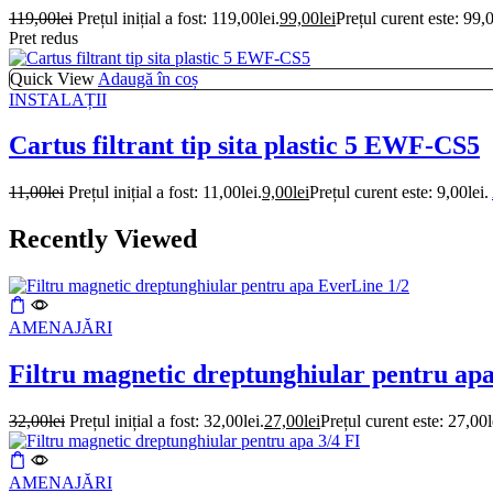
119,00
lei
Prețul inițial a fost: 119,00lei.
99,00
lei
Prețul curent este: 99,0
Pret redus
Quick View
Adaugă în coș
INSTALAȚII
Cartus filtrant tip sita plastic 5 EWF-CS5
11,00
lei
Prețul inițial a fost: 11,00lei.
9,00
lei
Prețul curent este: 9,00lei.
Recently Viewed
AMENAJĂRI
Filtru magnetic dreptunghiular pentru ap
32,00
lei
Prețul inițial a fost: 32,00lei.
27,00
lei
Prețul curent este: 27,00l
AMENAJĂRI