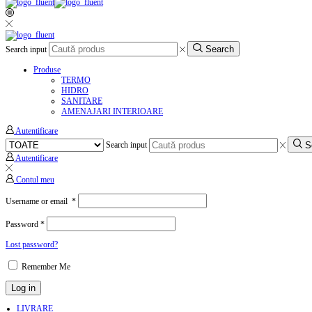
Search
Search input
Produse
TERMO
HIDRO
SANITARE
AMENAJARI INTERIOARE
Autentificare
S
Search input
Autentificare
Contul meu
Username or email
*
Password
*
Lost password?
Remember Me
Log in
LIVRARE