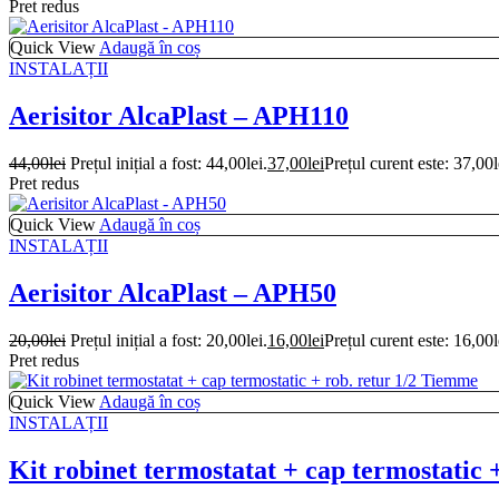
Pret redus
Quick View
Adaugă în coș
INSTALAȚII
Aerisitor AlcaPlast – APH110
44,00
lei
Prețul inițial a fost: 44,00lei.
37,00
lei
Prețul curent este: 37,00l
Pret redus
Quick View
Adaugă în coș
INSTALAȚII
Aerisitor AlcaPlast – APH50
20,00
lei
Prețul inițial a fost: 20,00lei.
16,00
lei
Prețul curent este: 16,00l
Pret redus
Quick View
Adaugă în coș
INSTALAȚII
Kit robinet termostatat + cap termostatic