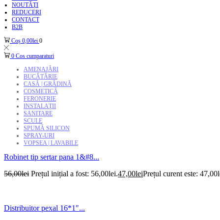
NOUTĂȚI
REDUCERI
CONTACT
B2B
Coș
0,00
lei
0
0
Cos cumparaturi
AMENAJĂRI
BUCĂTĂRIE
CASĂ | GRĂDINĂ
COSMETICĂ
FERONERIE
INSTALAȚII
SANITARE
SCULE
SPUMĂ SILICON
SPRAY-URI
VOPSEA | LAVABILE
Robinet tip sertar pana 1&#8...
56,00
lei
Prețul inițial a fost: 56,00lei.
47,00
lei
Prețul curent este: 47,00l
Distribuitor pexal 16*1″...