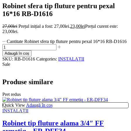
Robinet sfera tip fluture pentru pexal
16*16 RB-D1616
27,00
lei
Prețul inițial a fost: 27,00lei.
23,00
lei
Prețul curent este:
23,00lei.
Cantitate Robinet sfera tip fluture pentru pexal 16*16 RB-D1616
Adaugă în coș
SKU:
RB-D1616
Categories:
INSTALAȚII
Sale
Produse similare
Pret redus
Quick View
Adaugă în coș
INSTALAȚII
Robinet tip fluture alama 3/4″ FF
ermetiq – ER-DFF34