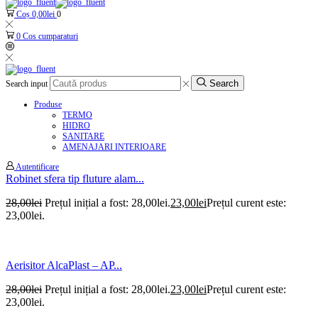
Coș
0,00
lei
0
0
Cos cumparaturi
Search
Search input
Produse
TERMO
HIDRO
SANITARE
AMENAJARI INTERIOARE
Autentificare
Robinet sfera tip fluture alam...
28,00
lei
Prețul inițial a fost: 28,00lei.
23,00
lei
Prețul curent este:
23,00lei.
Aerisitor AlcaPlast – AP...
28,00
lei
Prețul inițial a fost: 28,00lei.
23,00
lei
Prețul curent este:
23,00lei.