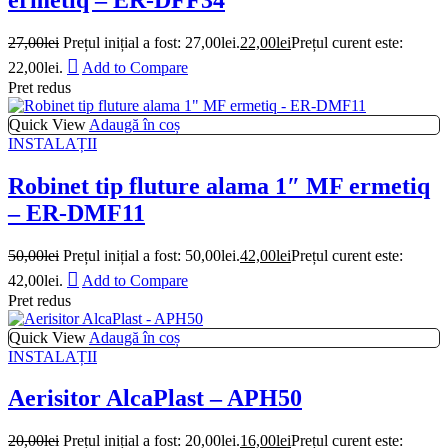
27,00
lei
Prețul inițial a fost: 27,00lei.
22,00
lei
Prețul curent este:
22,00lei.
Add to Compare
Pret redus
Quick View
Adaugă în coș
INSTALAȚII
Robinet tip fluture alama 1″ MF ermetiq
– ER-DMF11
50,00
lei
Prețul inițial a fost: 50,00lei.
42,00
lei
Prețul curent este:
42,00lei.
Add to Compare
Pret redus
Quick View
Adaugă în coș
INSTALAȚII
Aerisitor AlcaPlast – APH50
20,00
lei
Prețul inițial a fost: 20,00lei.
16,00
lei
Prețul curent este: