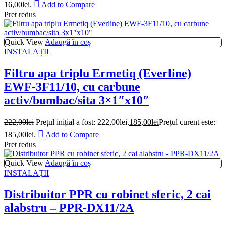
16,00lei.
Add to Compare
Pret redus
Quick View
Adaugă în coș
INSTALAȚII
Filtru apa triplu Ermetiq (Everline)
EWF-3F11/10, cu carbune
activ/bumbac/sita 3×1″x10″
222,00
lei
Prețul inițial a fost: 222,00lei.
185,00
lei
Prețul curent este:
185,00lei.
Add to Compare
Pret redus
Quick View
Adaugă în coș
INSTALAȚII
Distribuitor PPR cu robinet sferic, 2 cai
alabstru – PPR-DX11/2A