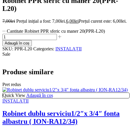
Robinet PPR sferic cu maner 20(PPR-
L20)
7,00
lei
Prețul inițial a fost: 7,00lei.
6,00
lei
Prețul curent este: 6,00lei.
Cantitate Robinet PPR sferic cu maner 20(PPR-L20)
Adaugă în coș
SKU:
PPR-L20
Categories:
INSTALAȚII
Sale
Produse similare
Pret redus
Quick View
Adaugă în coș
INSTALAȚII
Robinet dublu serviciu1/2″x 3/4″ fonta
albastru ( ION-RA12/34)