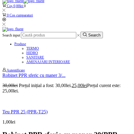
Coș
0,00
lei
0
0
Cos cumparaturi
Search
Search input
Produse
TERMO
HIDRO
SANITARE
AMENAJARI INTERIOARE
Autentificare
Robinet PPR sferic cu maner 3/...
30,00
lei
Prețul inițial a fost: 30,00lei.
25,00
lei
Prețul curent este:
25,00lei.
Teu PPR 25 (PPR-T25)
1,00
lei