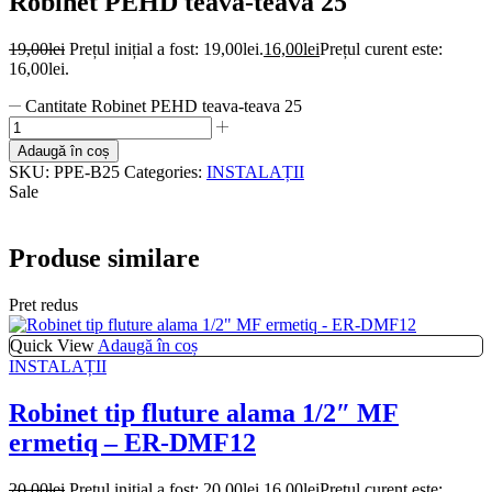
Robinet PEHD teava-teava 25
19,00
lei
Prețul inițial a fost: 19,00lei.
16,00
lei
Prețul curent este:
16,00lei.
Cantitate Robinet PEHD teava-teava 25
Adaugă în coș
SKU:
PPE-B25
Categories:
INSTALAȚII
Sale
Produse similare
Pret redus
Quick View
Adaugă în coș
INSTALAȚII
Robinet tip fluture alama 1/2″ MF
ermetiq – ER-DMF12
20,00
lei
Prețul inițial a fost: 20,00lei.
16,00
lei
Prețul curent este: