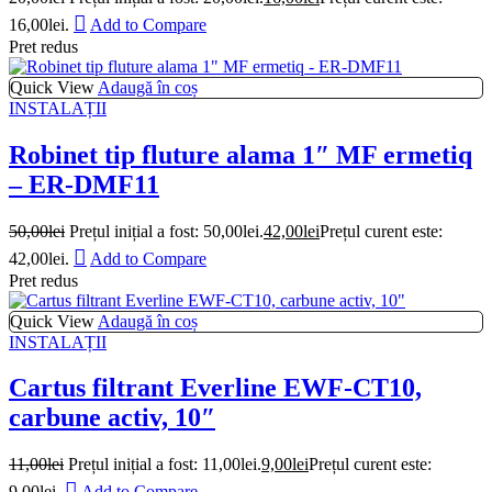
16,00lei.
Add to Compare
Pret redus
Quick View
Adaugă în coș
INSTALAȚII
Robinet tip fluture alama 1″ MF ermetiq
– ER-DMF11
50,00
lei
Prețul inițial a fost: 50,00lei.
42,00
lei
Prețul curent este:
42,00lei.
Add to Compare
Pret redus
Quick View
Adaugă în coș
INSTALAȚII
Cartus filtrant Everline EWF-CT10,
carbune activ, 10″
11,00
lei
Prețul inițial a fost: 11,00lei.
9,00
lei
Prețul curent este:
9,00lei.
Add to Compare