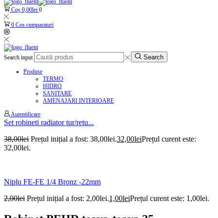
Coș
0,00
lei
0
0
Cos cumparaturi
Search
Search input
Produse
TERMO
HIDRO
SANITARE
AMENAJARI INTERIOARE
Autentificare
Set robineti radiator tur/retu...
38,00
lei
Prețul inițial a fost: 38,00lei.
32,00
lei
Prețul curent este:
32,00lei.
Niplu FE-FE 1/4 Bronz -22mm
2,00
lei
Prețul inițial a fost: 2,00lei.
1,00
lei
Prețul curent este: 1,00lei.