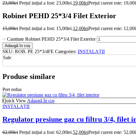
23,00
lei
Prețul inițial a fost: 23,00lei.
19,00
lei
Prețul curent este: 19,00l
Robinet PEHD 25*3/4 Filet Exterior
15,00
lei
Prețul inițial a fost: 15,00lei.
12,00
lei
Prețul curent este: 12,00l
Cantitate Robinet PEHD 25*3/4 Filet Exterior
Adaugă în coș
SKU:
ROB. PE 25*3/4FE
Categories:
INSTALAȚII
Sale
Produse similare
Pret redus
Quick View
Adaugă în coș
INSTALAȚII
Regulator presiune gaz cu filtru 3/4, filet i
62,00
lei
Prețul inițial a fost: 62,00lei.
52,00
lei
Prețul curent este: 52,00l