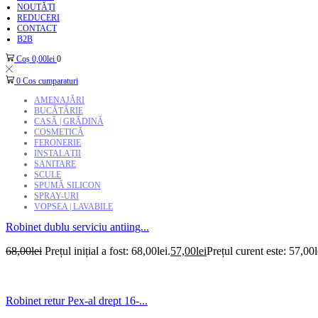
NOUTĂȚI
REDUCERI
CONTACT
B2B
Coș
0,00
lei
0
0
Cos cumparaturi
AMENAJĂRI
BUCĂTĂRIE
CASĂ | GRĂDINĂ
COSMETICĂ
FERONERIE
INSTALAȚII
SANITARE
SCULE
SPUMĂ SILICON
SPRAY-URI
VOPSEA | LAVABILE
Robinet dublu serviciu antiing...
68,00
lei
Prețul inițial a fost: 68,00lei.
57,00
lei
Prețul curent este: 57,00l
Robinet retur Pex-al drept 16-...