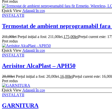
Pret redus
Quick View
Adaugă în coș
INSTALAȚII
Termostat de ambient neprogramabil fara 
211,00
lei
Prețul inițial a fost: 211,00lei.
175,00
lei
Prețul curent este: 17
Pret redus
Quick View
Adaugă în coș
INSTALAȚII
Aerisitor AlcaPlast – APH50
20,00
lei
Prețul inițial a fost: 20,00lei.
16,00
lei
Prețul curent este: 16,00l
Pret redus
Quick View
Adaugă în coș
INSTALAȚII
GARNITURA