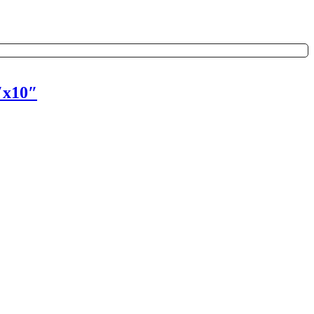
″x10″