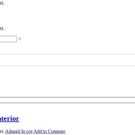
ei.
ei.
nterior
ei.
Adaugă în coș
Add to Compare