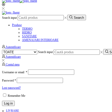
Search
Search input
Produse
TERMO
HIDRO
SANITARE
AMENAJARI INTERIOARE
Autentificare
S
Search input
Autentificare
Contul meu
Username or email
*
Password
*
Lost password?
Remember Me
Log in
LIVRARE