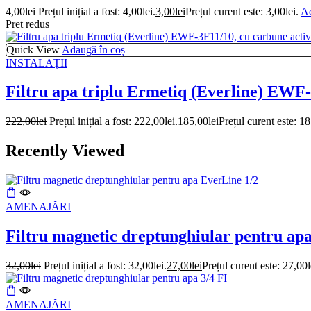
4,00
lei
Prețul inițial a fost: 4,00lei.
3,00
lei
Prețul curent este: 3,00lei.
Ad
Pret redus
Quick View
Adaugă în coș
INSTALAȚII
Filtru apa triplu Ermetiq (Everline) EWF
222,00
lei
Prețul inițial a fost: 222,00lei.
185,00
lei
Prețul curent este: 18
Recently Viewed
AMENAJĂRI
Filtru magnetic dreptunghiular pentru ap
32,00
lei
Prețul inițial a fost: 32,00lei.
27,00
lei
Prețul curent este: 27,00l
AMENAJĂRI