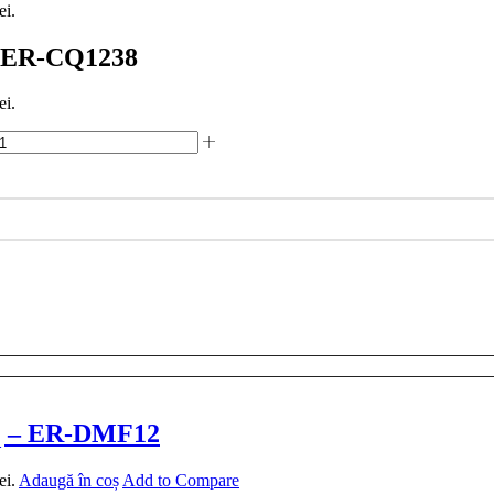
ei.
″ ER-CQ1238
ei.
iq – ER-DMF12
ei.
Adaugă în coș
Add to Compare