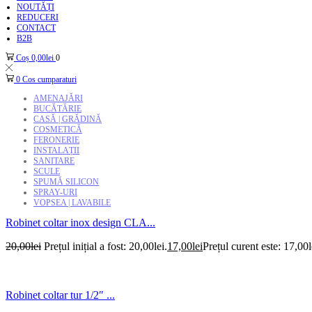
NOUTĂȚI
REDUCERI
CONTACT
B2B
Coș
0,00
lei
0
0
Cos cumparaturi
AMENAJĂRI
BUCĂTĂRIE
CASĂ | GRĂDINĂ
COSMETICĂ
FERONERIE
INSTALAȚII
SANITARE
SCULE
SPUMĂ SILICON
SPRAY-URI
VOPSEA | LAVABILE
Robinet coltar inox design CLA...
20,00
lei
Prețul inițial a fost: 20,00lei.
17,00
lei
Prețul curent este: 17,00l
Robinet coltar tur 1/2″ ...