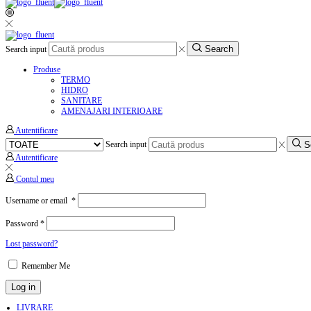
Search
Search input
Produse
TERMO
HIDRO
SANITARE
AMENAJARI INTERIOARE
Autentificare
S
Search input
Autentificare
Contul meu
Username or email
*
Password
*
Lost password?
Remember Me
Log in
LIVRARE