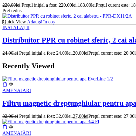
220,00
lei
Prețul inițial a fost: 220,00lei.
183,00
lei
Prețul curent este: 18
Pret redus
Quick View
Adaugă în coș
INSTALAȚII
Distribuitor PPR cu robinet sferic, 2 cai
24,00
lei
Prețul inițial a fost: 24,00lei.
20,00
lei
Prețul curent este: 20,00l
Recently Viewed
AMENAJĂRI
Filtru magnetic dreptunghiular pentru ap
32,00
lei
Prețul inițial a fost: 32,00lei.
27,00
lei
Prețul curent este: 27,00l
AMENAJĂRI