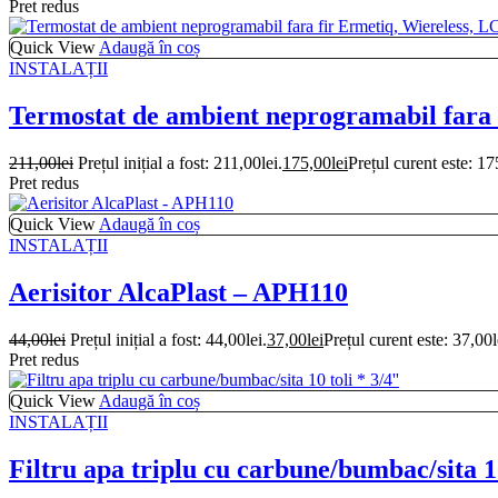
Pret redus
Quick View
Adaugă în coș
INSTALAȚII
Termostat de ambient neprogramabil fara 
211,00
lei
Prețul inițial a fost: 211,00lei.
175,00
lei
Prețul curent este: 17
Pret redus
Quick View
Adaugă în coș
INSTALAȚII
Aerisitor AlcaPlast – APH110
44,00
lei
Prețul inițial a fost: 44,00lei.
37,00
lei
Prețul curent este: 37,00l
Pret redus
Quick View
Adaugă în coș
INSTALAȚII
Filtru apa triplu cu carbune/bumbac/sita 10