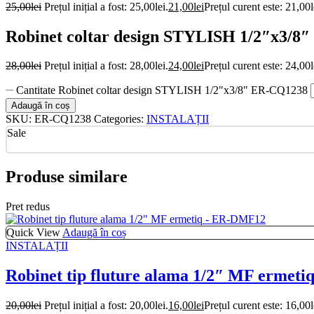
25,00
lei
Prețul inițial a fost: 25,00lei.
21,00
lei
Prețul curent este: 21,00l
Robinet coltar design STYLISH 1/2″x3/8
28,00
lei
Prețul inițial a fost: 28,00lei.
24,00
lei
Prețul curent este: 24,00l
Cantitate Robinet coltar design STYLISH 1/2"x3/8" ER-CQ1238
Adaugă în coș
SKU:
ER-CQ1238
Categories:
INSTALAȚII
Sale
Produse similare
Pret redus
Quick View
Adaugă în coș
INSTALAȚII
Robinet tip fluture alama 1/2″ MF ermet
20,00
lei
Prețul inițial a fost: 20,00lei.
16,00
lei
Prețul curent este: 16,00l