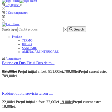
Coș
0,00
lei
0
0
Cos cumparaturi
Search
Search input
Produse
TERMO
HIDRO
SANITARE
AMENAJARI INTERIOARE
Autentificare
Baterie cu Dus Fix si Dus de m...
851,00
lei
Prețul inițial a fost: 851,00lei.
709,00
lei
Prețul curent este:
709,00lei.
Robinet dublu serviciu ,crom ,...
22,00
lei
Prețul inițial a fost: 22,00lei.
19,00
lei
Prețul curent este:
19,00lei.