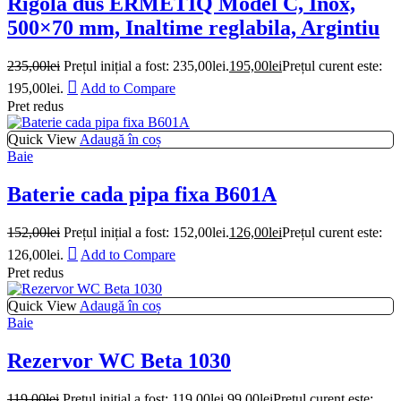
Rigola dus ERMETIQ Model C, Inox,
500×70 mm, Inaltime reglabila, Argintiu
235,00
lei
Prețul inițial a fost: 235,00lei.
195,00
lei
Prețul curent este:
195,00lei.
Add to Compare
Pret redus
Quick View
Adaugă în coș
Baie
Baterie cada pipa fixa B601A
152,00
lei
Prețul inițial a fost: 152,00lei.
126,00
lei
Prețul curent este:
126,00lei.
Add to Compare
Pret redus
Quick View
Adaugă în coș
Baie
Rezervor WC Beta 1030
119,00
lei
Prețul inițial a fost: 119,00lei.
99,00
lei
Prețul curent este: