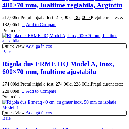
400×70 mm, Inaltime reglabila, Argintiu
217,00
lei
Prețul inițial a fost: 217,00lei.
182,00
lei
Prețul curent este:
182,00lei.
Add to Compare
Pret redus
Quick View
Adaugă în coș
Baie
Rigola dus ERMETIQ Model A, Inox,
600×70 mm, Inaltime ajustabila
274,00
lei
Prețul inițial a fost: 274,00lei.
228,00
lei
Prețul curent este:
228,00lei.
Add to Compare
Pret redus
Quick View
Adaugă în coș
Baie