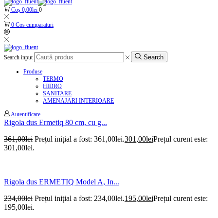
Coș
0,00
lei
0
0
Cos cumparaturi
Search
Search input
Produse
TERMO
HIDRO
SANITARE
AMENAJARI INTERIOARE
Autentificare
Rigola dus Ermetiq 80 cm, cu g...
361,00
lei
Prețul inițial a fost: 361,00lei.
301,00
lei
Prețul curent este:
301,00lei.
Rigola dus ERMETIQ Model A, In...
234,00
lei
Prețul inițial a fost: 234,00lei.
195,00
lei
Prețul curent este:
195,00lei.