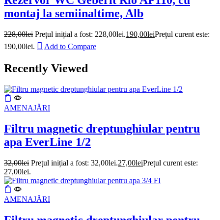
Rezervor WC Geberit Rio AP110, cu
montaj la semiinaltime, Alb
228,00
lei
Prețul inițial a fost: 228,00lei.
190,00
lei
Prețul curent este:
190,00lei.
Add to Compare
Recently Viewed
AMENAJĂRI
Filtru magnetic dreptunghiular pentru
apa EverLine 1/2
32,00
lei
Prețul inițial a fost: 32,00lei.
27,00
lei
Prețul curent este:
27,00lei.
AMENAJĂRI
Filtru magnetic dreptunghiular pentru