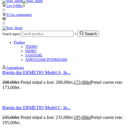
Coș
0,00
lei
0
0
Cos cumparaturi
Search
Search input
Produse
TERMO
HIDRO
SANITARE
AMENAJARI INTERIOARE
Autentificare
Rigola dus ERMETIQ Model A, In...
208,00
lei
Prețul inițial a fost: 208,00lei.
173,00
lei
Prețul curent este:
173,00lei.
Rigola dus ERMETIQ Model C, In...
235,00
lei
Prețul inițial a fost: 235,00lei.
195,00
lei
Prețul curent este:
195,00lei.