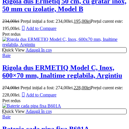
Rigola dus Ermetiq 50 cm, cu gratar inox,
50 mm cu izolatie, Model B
234,00
lei
Prețul inițial a fost: 234,00lei.
195,00
lei
Prețul curent este:
195,00lei.
Add to Compare
Pret redus
Quick View
Adaugă în coș
Baie
Rigola dus ERMETIQ Model C, Inox,
600×70 mm, Inaltime reglabila, Argintiu
274,00
lei
Prețul inițial a fost: 274,00lei.
228,00
lei
Prețul curent este:
228,00lei.
Add to Compare
Pret redus
Quick View
Adaugă în coș
Baie