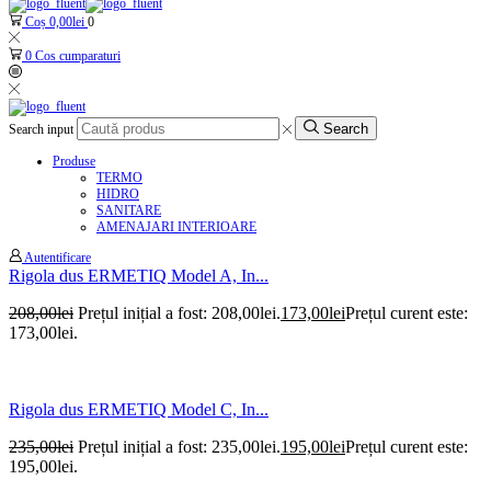
Coș
0,00
lei
0
0
Cos cumparaturi
Search
Search input
Produse
TERMO
HIDRO
SANITARE
AMENAJARI INTERIOARE
Autentificare
Rigola dus ERMETIQ Model A, In...
208,00
lei
Prețul inițial a fost: 208,00lei.
173,00
lei
Prețul curent este:
173,00lei.
Rigola dus ERMETIQ Model C, In...
235,00
lei
Prețul inițial a fost: 235,00lei.
195,00
lei
Prețul curent este:
195,00lei.