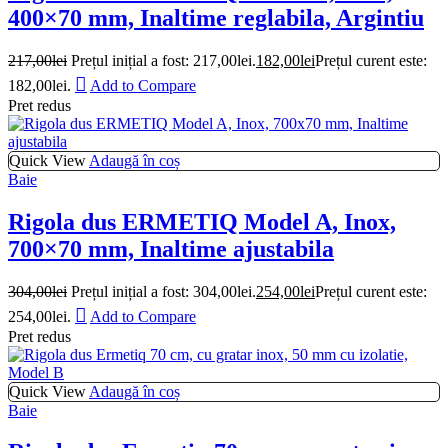
400×70 mm, Inaltime reglabila, Argintiu
217,00
lei
Prețul inițial a fost: 217,00lei.
182,00
lei
Prețul curent este:
182,00lei.
Add to Compare
Pret redus
Quick View
Adaugă în coș
Baie
Rigola dus ERMETIQ Model A, Inox,
700×70 mm, Inaltime ajustabila
304,00
lei
Prețul inițial a fost: 304,00lei.
254,00
lei
Prețul curent este:
254,00lei.
Add to Compare
Pret redus
Quick View
Adaugă în coș
Baie