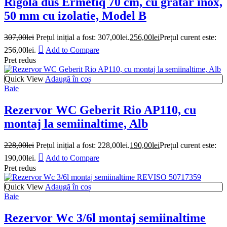
Rigola dus Ermetiq 70 cm, cu gratar inox,
50 mm cu izolatie, Model B
307,00
lei
Prețul inițial a fost: 307,00lei.
256,00
lei
Prețul curent este:
256,00lei.
Add to Compare
Pret redus
Quick View
Adaugă în coș
Baie
Rezervor WC Geberit Rio AP110, cu
montaj la semiinaltime, Alb
228,00
lei
Prețul inițial a fost: 228,00lei.
190,00
lei
Prețul curent este:
190,00lei.
Add to Compare
Pret redus
Quick View
Adaugă în coș
Baie
Rezervor Wc 3/6l montaj semiinaltime