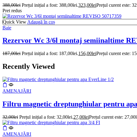
388,00
lei
Prețul inițial a fost: 388,00lei.
323,00
lei
Prețul curent este: 32
Pret redus
Quick View
Adaugă în coș
Baie
Rezervor Wc 3/6l montaj semiinaltime R
187,00
lei
Prețul inițial a fost: 187,00lei.
156,00
lei
Prețul curent este: 15
Recently Viewed
AMENAJĂRI
Filtru magnetic dreptunghiular pentru ap
32,00
lei
Prețul inițial a fost: 32,00lei.
27,00
lei
Prețul curent este: 27,00l
AMENAJĂRI