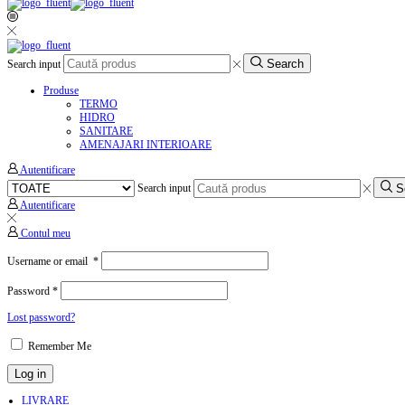
Search
Search input
Produse
TERMO
HIDRO
SANITARE
AMENAJARI INTERIOARE
Autentificare
S
Search input
Autentificare
Contul meu
Username or email
*
Password
*
Lost password?
Remember Me
Log in
LIVRARE