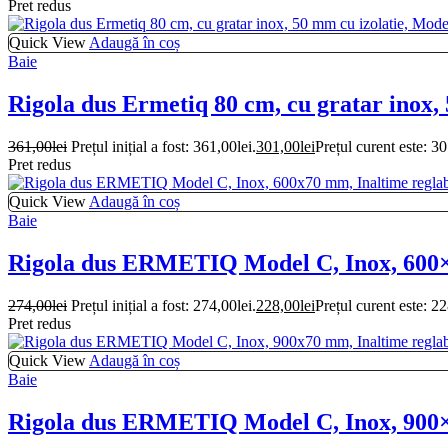
Pret redus
Quick View
Adaugă în coș
Baie
Rigola dus Ermetiq 80 cm, cu gratar inox,
361,00
lei
Prețul inițial a fost: 361,00lei.
301,00
lei
Prețul curent este: 30
Pret redus
Quick View
Adaugă în coș
Baie
Rigola dus ERMETIQ Model C, Inox, 600×7
274,00
lei
Prețul inițial a fost: 274,00lei.
228,00
lei
Prețul curent este: 22
Pret redus
Quick View
Adaugă în coș
Baie
Rigola dus ERMETIQ Model C, Inox, 900×7