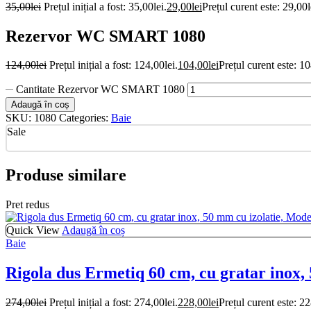
35,00
lei
Prețul inițial a fost: 35,00lei.
29,00
lei
Prețul curent este: 29,00l
Rezervor WC SMART 1080
124,00
lei
Prețul inițial a fost: 124,00lei.
104,00
lei
Prețul curent este: 10
Cantitate Rezervor WC SMART 1080
Adaugă în coș
SKU:
1080
Categories:
Baie
Sale
Produse similare
Pret redus
Quick View
Adaugă în coș
Baie
Rigola dus Ermetiq 60 cm, cu gratar inox,
274,00
lei
Prețul inițial a fost: 274,00lei.
228,00
lei
Prețul curent este: 22