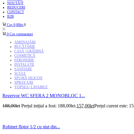
NOUTĂȚI
REDUCERI
CONTACT
B2B
Coș
0,00
lei
0
0
Cos cumparaturi
AMENAJĂRI
BUCĂTĂRIE
CASĂ | GRĂDINĂ
COSMETICĂ
FERONERIE
INSTALAȚII
SANITARE
SCULE
SPUMĂ SILICON
SPRAY-URI
VOPSEA | LAVABILE
Rezervor WC SFERA 2 MONOBLOC 1...
188,00
lei
Prețul inițial a fost: 188,00lei.
157,00
lei
Prețul curent este: 15
Robinet flotor 1/2 cu stut din...