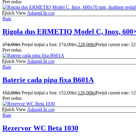
Pret redus
Quick View
Adaugă în coș
Baie
Rigola dus ERMETIQ Model C, Inox, 600×7
274,00
lei
Prețul inițial a fost: 274,00lei.
228,00
lei
Prețul curent este: 22
Pret redus
Quick View
Adaugă în coș
Baie
Baterie cada pipa fixa B601A
152,00
lei
Prețul inițial a fost: 152,00lei.
126,00
lei
Prețul curent este: 12
Pret redus
Quick View
Adaugă în coș
Baie
Rezervor WC Beta 1030