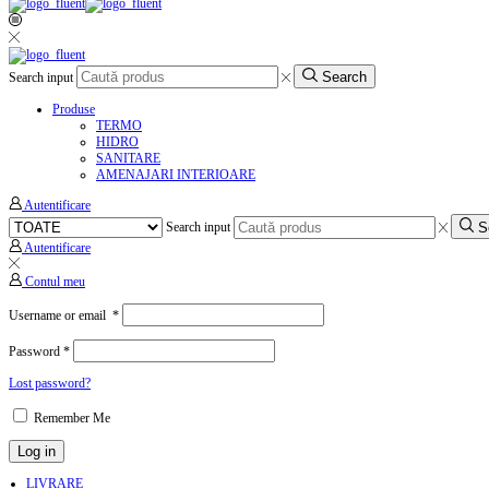
Search
Search input
Produse
TERMO
HIDRO
SANITARE
AMENAJARI INTERIOARE
Autentificare
S
Search input
Autentificare
Contul meu
Username or email
*
Password
*
Lost password?
Remember Me
Log in
LIVRARE