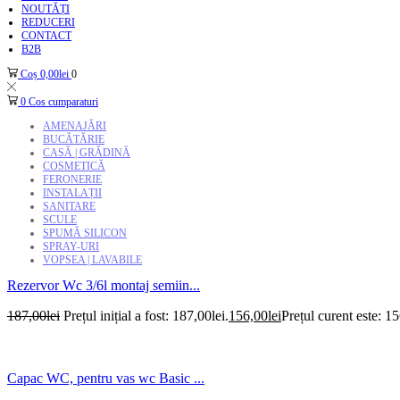
NOUTĂȚI
REDUCERI
CONTACT
B2B
Coș
0,00
lei
0
0
Cos cumparaturi
AMENAJĂRI
BUCĂTĂRIE
CASĂ | GRĂDINĂ
COSMETICĂ
FERONERIE
INSTALAȚII
SANITARE
SCULE
SPUMĂ SILICON
SPRAY-URI
VOPSEA | LAVABILE
Rezervor Wc 3/6l montaj semiin...
187,00
lei
Prețul inițial a fost: 187,00lei.
156,00
lei
Prețul curent este: 15
Capac WC, pentru vas wc Basic ...