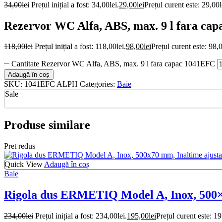
34,00
lei
Prețul inițial a fost: 34,00lei.
29,00
lei
Prețul curent este: 29,00l
Rezervor WC Alfa, ABS, max. 9 l fara ca
118,00
lei
Prețul inițial a fost: 118,00lei.
98,00
lei
Prețul curent este: 98,0
Cantitate Rezervor WC Alfa, ABS, max. 9 l fara capac 1041EFC
Adaugă în coș
SKU:
1041EFC ALPH
Categories:
Baie
Sale
Produse similare
Pret redus
Quick View
Adaugă în coș
Baie
Rigola dus ERMETIQ Model A, Inox, 500×7
234,00
lei
Prețul inițial a fost: 234,00lei.
195,00
lei
Prețul curent este: 19