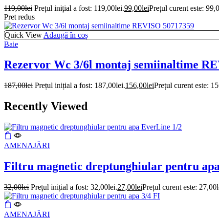
119,00
lei
Prețul inițial a fost: 119,00lei.
99,00
lei
Prețul curent este: 99,0
Pret redus
Quick View
Adaugă în coș
Baie
Rezervor Wc 3/6l montaj semiinaltime R
187,00
lei
Prețul inițial a fost: 187,00lei.
156,00
lei
Prețul curent este: 15
Recently Viewed
AMENAJĂRI
Filtru magnetic dreptunghiular pentru ap
32,00
lei
Prețul inițial a fost: 32,00lei.
27,00
lei
Prețul curent este: 27,00l
AMENAJĂRI