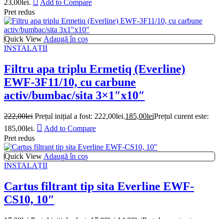
23,00lei.
Add to Compare
Pret redus
Quick View
Adaugă în coș
INSTALAȚII
Filtru apa triplu Ermetiq (Everline)
EWF-3F11/10, cu carbune
activ/bumbac/sita 3×1″x10″
222,00
lei
Prețul inițial a fost: 222,00lei.
185,00
lei
Prețul curent este:
185,00lei.
Add to Compare
Pret redus
Quick View
Adaugă în coș
INSTALAȚII
Cartus filtrant tip sita Everline EWF-
CS10, 10″