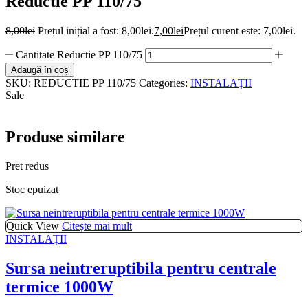
Reductie PP 110/75
8,00
lei
Prețul inițial a fost: 8,00lei.
7,00
lei
Prețul curent este: 7,00lei.
Cantitate Reductie PP 110/75
Adaugă în coș
SKU:
REDUCTIE PP 110/75
Categories:
INSTALAȚII
Sale
Produse similare
Pret redus
Stoc epuizat
Quick View
Citește mai mult
INSTALAȚII
Sursa neintreruptibila pentru centrale
termice 1000W