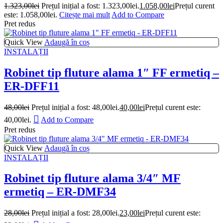
1.323,00
lei
Prețul inițial a fost: 1.323,00lei.
1.058,00
lei
Prețul curent
este: 1.058,00lei.
Citește mai mult
Add to Compare
Pret redus
Quick View
Adaugă în coș
INSTALAȚII
Robinet tip fluture alama 1″ FF ermetiq –
ER-DFF11
48,00
lei
Prețul inițial a fost: 48,00lei.
40,00
lei
Prețul curent este:
40,00lei.
Add to Compare
Pret redus
Quick View
Adaugă în coș
INSTALAȚII
Robinet tip fluture alama 3/4″ MF
ermetiq – ER-DMF34
28,00
lei
Prețul inițial a fost: 28,00lei.
23,00
lei
Prețul curent este: