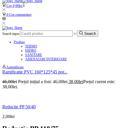
Coș
0,00
lei
0
0
Cos cumparaturi
Search
Search input
Produse
TERMO
HIDRO
SANITARE
AMENAJARI INTERIOARE
Autentificare
Ramificatie PVC 160*125*45 por...
46,00
lei
Prețul inițial a fost: 46,00lei.
38,00
lei
Prețul curent este:
38,00lei.
Reductie PP 50/40
2,00
lei