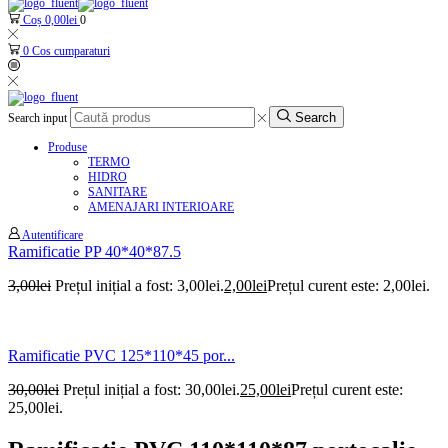
Coș
0,00
lei
0
0
Cos cumparaturi
Search
Search input
Produse
TERMO
HIDRO
SANITARE
AMENAJARI INTERIOARE
Autentificare
Ramificatie PP 40*40*87.5
3,00
lei
Prețul inițial a fost: 3,00lei.
2,00
lei
Prețul curent este: 2,00lei.
Ramificatie PVC 125*110*45 por...
30,00
lei
Prețul inițial a fost: 30,00lei.
25,00
lei
Prețul curent este:
25,00lei.