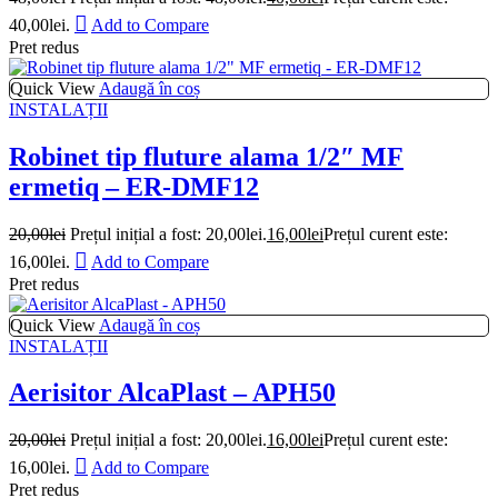
40,00lei.
Add to Compare
Pret redus
Quick View
Adaugă în coș
INSTALAȚII
Robinet tip fluture alama 1/2″ MF
ermetiq – ER-DMF12
20,00
lei
Prețul inițial a fost: 20,00lei.
16,00
lei
Prețul curent este:
16,00lei.
Add to Compare
Pret redus
Quick View
Adaugă în coș
INSTALAȚII
Aerisitor AlcaPlast – APH50
20,00
lei
Prețul inițial a fost: 20,00lei.
16,00
lei
Prețul curent este:
16,00lei.
Add to Compare
Pret redus