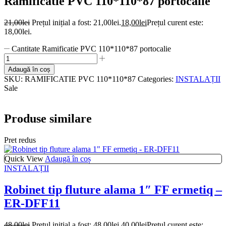
Ramificatie PVC 110*110*87 portocalie
21,00
lei
Prețul inițial a fost: 21,00lei.
18,00
lei
Prețul curent este:
18,00lei.
Cantitate Ramificatie PVC 110*110*87 portocalie
Adaugă în coș
SKU:
RAMIFICATIE PVC 110*110*87
Categories:
INSTALAȚII
Sale
Produse similare
Pret redus
Quick View
Adaugă în coș
INSTALAȚII
Robinet tip fluture alama 1″ FF ermetiq –
ER-DFF11
48,00
lei
Prețul inițial a fost: 48,00lei.
40,00
lei
Prețul curent este: