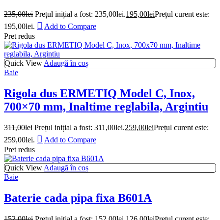
235,00
lei
Prețul inițial a fost: 235,00lei.
195,00
lei
Prețul curent este:
195,00lei.
Add to Compare
Pret redus
Quick View
Adaugă în coș
Baie
Rigola dus ERMETIQ Model C, Inox,
700×70 mm, Inaltime reglabila, Argintiu
311,00
lei
Prețul inițial a fost: 311,00lei.
259,00
lei
Prețul curent este:
259,00lei.
Add to Compare
Pret redus
Quick View
Adaugă în coș
Baie
Baterie cada pipa fixa B601A
152,00
lei
Prețul inițial a fost: 152,00lei.
126,00
lei
Prețul curent este: