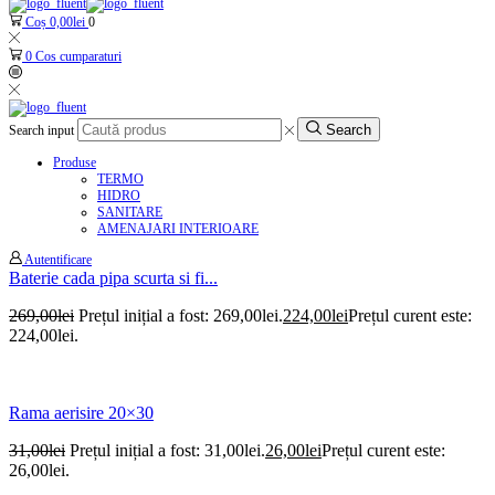
Coș
0,00
lei
0
0
Cos cumparaturi
Search
Search input
Produse
TERMO
HIDRO
SANITARE
AMENAJARI INTERIOARE
Autentificare
Baterie cada pipa scurta si fi...
269,00
lei
Prețul inițial a fost: 269,00lei.
224,00
lei
Prețul curent este:
224,00lei.
Rama aerisire 20×30
31,00
lei
Prețul inițial a fost: 31,00lei.
26,00
lei
Prețul curent este:
26,00lei.