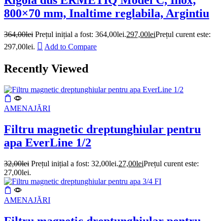
Rigola dus ERMETIQ Model C, Inox,
800×70 mm, Inaltime reglabila, Argintiu
364,00
lei
Prețul inițial a fost: 364,00lei.
297,00
lei
Prețul curent este:
297,00lei.
Add to Compare
Recently Viewed
AMENAJĂRI
Filtru magnetic dreptunghiular pentru
apa EverLine 1/2
32,00
lei
Prețul inițial a fost: 32,00lei.
27,00
lei
Prețul curent este:
27,00lei.
AMENAJĂRI
Filtru magnetic dreptunghiular pentru