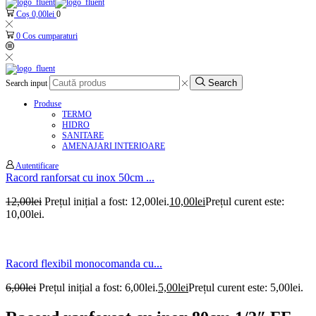
Coș
0,00
lei
0
0
Cos cumparaturi
Search
Search input
Produse
TERMO
HIDRO
SANITARE
AMENAJARI INTERIOARE
Autentificare
Racord ranforsat cu inox 50cm ...
12,00
lei
Prețul inițial a fost: 12,00lei.
10,00
lei
Prețul curent este:
10,00lei.
Racord flexibil monocomanda cu...
6,00
lei
Prețul inițial a fost: 6,00lei.
5,00
lei
Prețul curent este: 5,00lei.