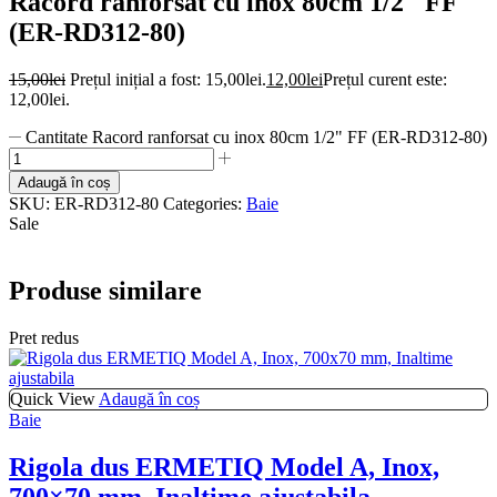
Racord ranforsat cu inox 80cm 1/2″ FF
(ER-RD312-80)
15,00
lei
Prețul inițial a fost: 15,00lei.
12,00
lei
Prețul curent este:
12,00lei.
Cantitate Racord ranforsat cu inox 80cm 1/2" FF (ER-RD312-80)
Adaugă în coș
SKU:
ER-RD312-80
Categories:
Baie
Sale
Produse similare
Pret redus
Quick View
Adaugă în coș
Baie
Rigola dus ERMETIQ Model A, Inox,
700×70 mm, Inaltime ajustabila