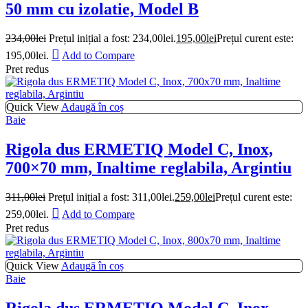
50 mm cu izolatie, Model B
234,00
lei
Prețul inițial a fost: 234,00lei.
195,00
lei
Prețul curent este:
195,00lei.
Add to Compare
Pret redus
Quick View
Adaugă în coș
Baie
Rigola dus ERMETIQ Model C, Inox,
700×70 mm, Inaltime reglabila, Argintiu
311,00
lei
Prețul inițial a fost: 311,00lei.
259,00
lei
Prețul curent este:
259,00lei.
Add to Compare
Pret redus
Quick View
Adaugă în coș
Baie