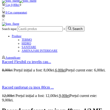
Coș
0,00
lei
0
0
Cos cumparaturi
Search
Search input
Produse
TERMO
HIDRO
SANITARE
AMENAJARI INTERIOARE
Autentificare
Racord Flexibil cu invelis cau...
8,00
lei
Prețul inițial a fost: 8,00lei.
6,00
lei
Prețul curent este: 6,00lei.
Racord ranforsat cu inox 80cm ...
12,00
lei
Prețul inițial a fost: 12,00lei.
9,00
lei
Prețul curent este:
9,00lei.