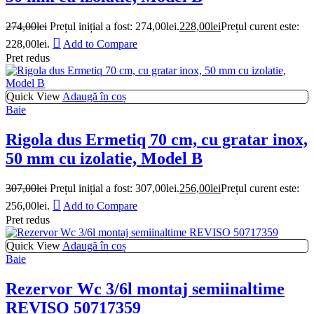
274,00
lei
Prețul inițial a fost: 274,00lei.
228,00
lei
Prețul curent este:
228,00lei.
Add to Compare
Pret redus
Quick View
Adaugă în coș
Baie
Rigola dus Ermetiq 70 cm, cu gratar inox,
50 mm cu izolatie, Model B
307,00
lei
Prețul inițial a fost: 307,00lei.
256,00
lei
Prețul curent este:
256,00lei.
Add to Compare
Pret redus
Quick View
Adaugă în coș
Baie
Rezervor Wc 3/6l montaj semiinaltime
REVISO 50717359