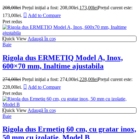
208,00
lei
Prețul inițial a fost: 208,00lei.
173,00
lei
Prețul curent este:
173,00lei.
Add to Compare
Pret redus
Quick View
Adaugă în coș
Baie
Rigola dus ERMETIQ Model A, Inox,
600×70 mm, Inaltime ajustabila
274,00
lei
Prețul inițial a fost: 274,00lei.
228,00
lei
Prețul curent este:
228,00lei.
Add to Compare
Pret redus
Quick View
Adaugă în coș
Baie
Rigola dus Ermetiq 60 cm, cu gratar inox,
50 mm cu izolatie, Model B