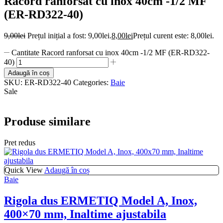
Racord ranforsat cu inox 40cm -1/2 MF
(ER-RD322-40)
9,00
lei
Prețul inițial a fost: 9,00lei.
8,00
lei
Prețul curent este: 8,00lei.
Cantitate Racord ranforsat cu inox 40cm -1/2 MF (ER-RD322-
40)
Adaugă în coș
SKU:
ER-RD322-40
Categories:
Baie
Sale
Produse similare
Pret redus
Quick View
Adaugă în coș
Baie
Rigola dus ERMETIQ Model A, Inox,
400×70 mm, Inaltime ajustabila