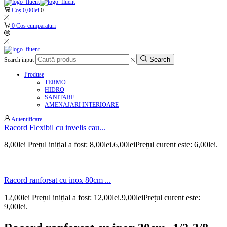
Coș
0,00
lei
0
0
Cos cumparaturi
Search
Search input
Produse
TERMO
HIDRO
SANITARE
AMENAJARI INTERIOARE
Autentificare
Racord Flexibil cu invelis cau...
8,00
lei
Prețul inițial a fost: 8,00lei.
6,00
lei
Prețul curent este: 6,00lei.
Racord ranforsat cu inox 80cm ...
12,00
lei
Prețul inițial a fost: 12,00lei.
9,00
lei
Prețul curent este:
9,00lei.