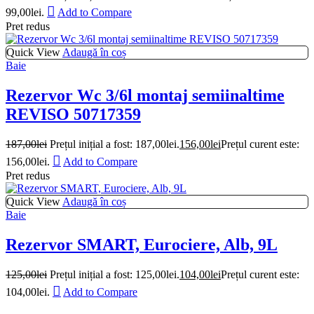
99,00lei.
Add to Compare
Pret redus
Quick View
Adaugă în coș
Baie
Rezervor Wc 3/6l montaj semiinaltime
REVISO 50717359
187,00
lei
Prețul inițial a fost: 187,00lei.
156,00
lei
Prețul curent este:
156,00lei.
Add to Compare
Pret redus
Quick View
Adaugă în coș
Baie
Rezervor SMART, Eurociere, Alb, 9L
125,00
lei
Prețul inițial a fost: 125,00lei.
104,00
lei
Prețul curent este:
104,00lei.
Add to Compare