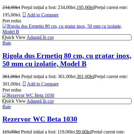
234,00
lei
Prețul inițial a fost: 234,00lei.
195,00
lei
Prețul curent este:
195,00lei.
Add to Compare
Pret redus
Quick View
Adaugă în coș
Baie
Rigola dus Ermetiq 80 cm, cu gratar inox,
50 mm cu izolatie, Model B
361,00
lei
Prețul inițial a fost: 361,00lei.
301,00
lei
Prețul curent este:
301,00lei.
Add to Compare
Pret redus
Quick View
Adaugă în coș
Baie
Rezervor WC Beta 1030
119,00
lei
Prețul inițial a fost: 119,00lei.
99,00
lei
Prețul curent este: