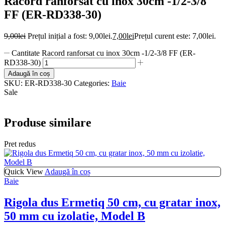
Racord ranforsat cu inox 30cm -1/2-3/8
FF (ER-RD338-30)
9,00
lei
Prețul inițial a fost: 9,00lei.
7,00
lei
Prețul curent este: 7,00lei.
Cantitate Racord ranforsat cu inox 30cm -1/2-3/8 FF (ER-
RD338-30)
Adaugă în coș
SKU:
ER-RD338-30
Categories:
Baie
Sale
Produse similare
Pret redus
Quick View
Adaugă în coș
Baie
Rigola dus Ermetiq 50 cm, cu gratar inox,
50 mm cu izolatie, Model B