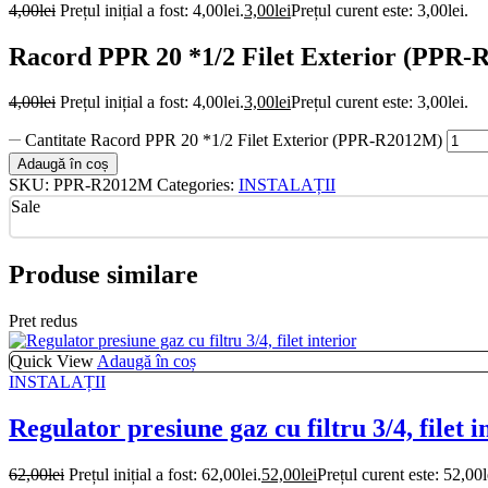
4,00
lei
Prețul inițial a fost: 4,00lei.
3,00
lei
Prețul curent este: 3,00lei.
Racord PPR 20 *1/2 Filet Exterior (PPR
4,00
lei
Prețul inițial a fost: 4,00lei.
3,00
lei
Prețul curent este: 3,00lei.
Cantitate Racord PPR 20 *1/2 Filet Exterior (PPR-R2012M)
Adaugă în coș
SKU:
PPR-R2012M
Categories:
INSTALAȚII
Sale
Produse similare
Pret redus
Quick View
Adaugă în coș
INSTALAȚII
Regulator presiune gaz cu filtru 3/4, filet i
62,00
lei
Prețul inițial a fost: 62,00lei.
52,00
lei
Prețul curent este: 52,00l