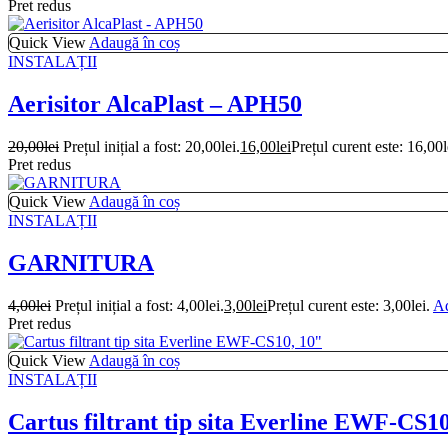
Pret redus
Quick View
Adaugă în coș
INSTALAȚII
Aerisitor AlcaPlast – APH50
20,00
lei
Prețul inițial a fost: 20,00lei.
16,00
lei
Prețul curent este: 16,00l
Pret redus
Quick View
Adaugă în coș
INSTALAȚII
GARNITURA
4,00
lei
Prețul inițial a fost: 4,00lei.
3,00
lei
Prețul curent este: 3,00lei.
Ad
Pret redus
Quick View
Adaugă în coș
INSTALAȚII
Cartus filtrant tip sita Everline EWF-CS10