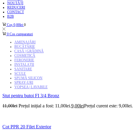
NOUTĂȚI
REDUCERI
CONTACT
B2B
Coș
0,00
lei
0
0
Cos cumparaturi
AMENAJĂRI
BUCĂTĂRIE
CASĂ | GRĂDINĂ
COSMETICĂ
FERONERIE
INSTALAȚII
SANITARE
SCULE
SPUMĂ SILICON
SPRAY-URI
VOPSEA | LAVABILE
Stut pentru butoi FI 3/4 Bronz
11,00
lei
Prețul inițial a fost: 11,00lei.
9,00
lei
Prețul curent este: 9,00lei.
Cot PPR 20 Filet Exterior