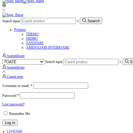
Search
Search input
Produse
TERMO
HIDRO
SANITARE
AMENAJARI INTERIOARE
Autentificare
S
Search input
Autentificare
Contul meu
Username or email
*
Password
*
Lost password?
Remember Me
Log in
LIVRARE