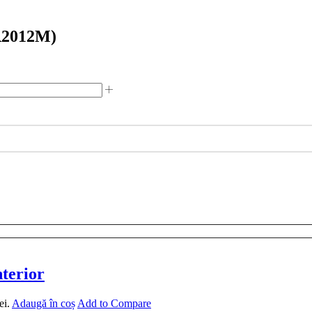
-R2012M)
nterior
ei.
Adaugă în coș
Add to Compare