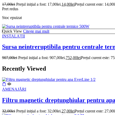
17,00
lei
Prețul inițial a fost: 17,00lei.
14,00
lei
Prețul curent este: 14,00l
Pret redus
Stoc epuizat
Quick View
Citește mai mult
INSTALAȚII
Sursa neintreruptibila pentru centrale te
907,00
lei
Prețul inițial a fost: 907,00lei.
752,00
lei
Prețul curent este: 75
Recently Viewed
AMENAJĂRI
Filtru magnetic dreptunghiular pentru ap
32,00
lei
Prețul inițial a fost: 32,00lei.
27,00
lei
Prețul curent este: 27,00l