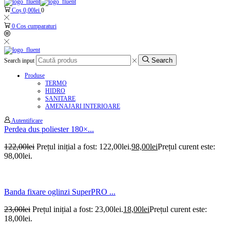
Coș
0,00
lei
0
0
Cos cumparaturi
Search
Search input
Produse
TERMO
HIDRO
SANITARE
AMENAJARI INTERIOARE
Autentificare
Perdea dus poliester 180×...
122,00
lei
Prețul inițial a fost: 122,00lei.
98,00
lei
Prețul curent este:
98,00lei.
Banda fixare oglinzi SuperPRO ...
23,00
lei
Prețul inițial a fost: 23,00lei.
18,00
lei
Prețul curent este:
18,00lei.