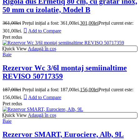
Rigola dus Ermetiq 80 cm, cu gratar inox,
50 mm cu izolatie, Model B
361,00
lei
Prețul inițial a fost: 361,00lei.
301,00
lei
Prețul curent este:
301,00lei.
Add to Compare
Pret redus
Quick View
Adaugă în coș
Baie
Rezervor Wc 3/6l montaj semiinaltime
REVISO 50717359
187,00
lei
Prețul inițial a fost: 187,00lei.
156,00
lei
Prețul curent este:
156,00lei.
Add to Compare
Pret redus
Quick View
Adaugă în coș
Baie
Rezervor SMART, Eurociere, Alb, 9L