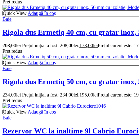
Pret redus
Quick View
Adaugă în coș
Baie
Rigola dus Ermetiq 40 cm, cu gratar inox,
208,00
lei
Prețul inițial a fost: 208,00lei.
173,00
lei
Prețul curent este: 17
Pret redus
Quick View
Adaugă în coș
Baie
Rigola dus Ermetiq 50 cm, cu gratar inox,
234,00
lei
Prețul inițial a fost: 234,00lei.
195,00
lei
Prețul curent este: 19
Pret redus
Quick View
Adaugă în coș
Baie
Rezervor WC la inaltime 9l Cabrio Euroc