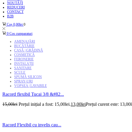
NOUTĂȚI
REDUCERI
CONTACT
B2B
Coș
0,00
lei
0
0
Cos cumparaturi
AMENAJĂRI
BUCĂTĂRIE
CASĂ | GRĂDINĂ
COSMETICĂ
FERONERIE
INSTALAȚII
SANITARE
SCULE
SPUMĂ SILICON
SPRAY-URI
VOPSEA | LAVABILE
Racord flexibil Tucai 3/8 &#82...
15,00
lei
Prețul inițial a fost: 15,00lei.
13,00
lei
Prețul curent este: 13,00l
Racord Flexibil cu invelis cau...