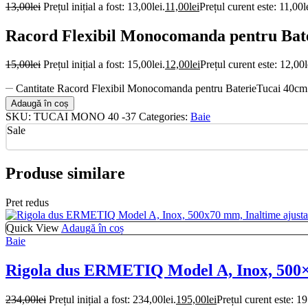
13,00
lei
Prețul inițial a fost: 13,00lei.
11,00
lei
Prețul curent este: 11,00l
Racord Flexibil Monocomanda pentru Bat
15,00
lei
Prețul inițial a fost: 15,00lei.
12,00
lei
Prețul curent este: 12,00l
Cantitate Racord Flexibil Monocomanda pentru BaterieTucai 40
Adaugă în coș
SKU:
TUCAI MONO 40 -37
Categories:
Baie
Sale
Produse similare
Pret redus
Quick View
Adaugă în coș
Baie
Rigola dus ERMETIQ Model A, Inox, 500×7
234,00
lei
Prețul inițial a fost: 234,00lei.
195,00
lei
Prețul curent este: 19