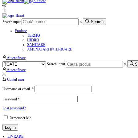
Search
Search input
Produse
TERMO
HIDRO
SANITARE
AMENAJARI INTERIOARE
Autentificare
S
Search input
Autentificare
Contul meu
Username or email
*
Password
*
Lost password?
Remember Me
Log in
LIVRARE