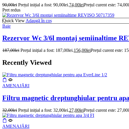
90,00
lei
Prețul inițial a fost: 90,00lei.
74,00
lei
Prețul curent este: 74,00l
Pret redus
Quick View
Adaugă în coș
Baie
Rezervor Wc 3/6l montaj semiinaltime R
187,00
lei
Prețul inițial a fost: 187,00lei.
156,00
lei
Prețul curent este: 15
Recently Viewed
AMENAJĂRI
Filtru magnetic dreptunghiular pentru ap
32,00
lei
Prețul inițial a fost: 32,00lei.
27,00
lei
Prețul curent este: 27,00l
AMENAJĂRI