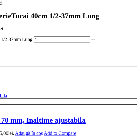
ei.
erieTucai 40cm 1/2-37mm Lung
ei.
cm 1/2-37mm Lung
0 mm, Inaltime ajustabila
5,00lei.
Adaugă în coș
Add to Compare