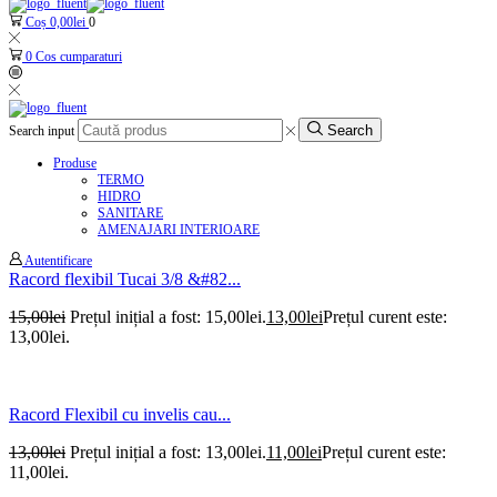
Coș
0,00
lei
0
0
Cos cumparaturi
Search
Search input
Produse
TERMO
HIDRO
SANITARE
AMENAJARI INTERIOARE
Autentificare
Racord flexibil Tucai 3/8 &#82...
15,00
lei
Prețul inițial a fost: 15,00lei.
13,00
lei
Prețul curent este:
13,00lei.
Racord Flexibil cu invelis cau...
13,00
lei
Prețul inițial a fost: 13,00lei.
11,00
lei
Prețul curent este:
11,00lei.