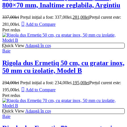
800×70 mm, Inaltime reglabila, Argintiu
337,00
lei
Prețul inițial a fost: 337,00lei.
281,00
lei
Prețul curent este:
281,00lei.
Add to Compare
Pret redus
Quick View
Adaugă în coș
Baie
Rigola dus Ermetiq 50 cm, cu gratar inox,
50 mm cu izolatie, Model B
234,00
lei
Prețul inițial a fost: 234,00lei.
195,00
lei
Prețul curent este:
195,00lei.
Add to Compare
Pret redus
Quick View
Adaugă în coș
Baie