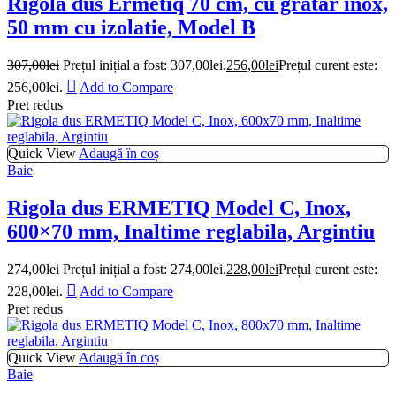
Rigola dus Ermetiq 70 cm, cu gratar inox,
50 mm cu izolatie, Model B
307,00
lei
Prețul inițial a fost: 307,00lei.
256,00
lei
Prețul curent este:
256,00lei.
Add to Compare
Pret redus
Quick View
Adaugă în coș
Baie
Rigola dus ERMETIQ Model C, Inox,
600×70 mm, Inaltime reglabila, Argintiu
274,00
lei
Prețul inițial a fost: 274,00lei.
228,00
lei
Prețul curent este:
228,00lei.
Add to Compare
Pret redus
Quick View
Adaugă în coș
Baie