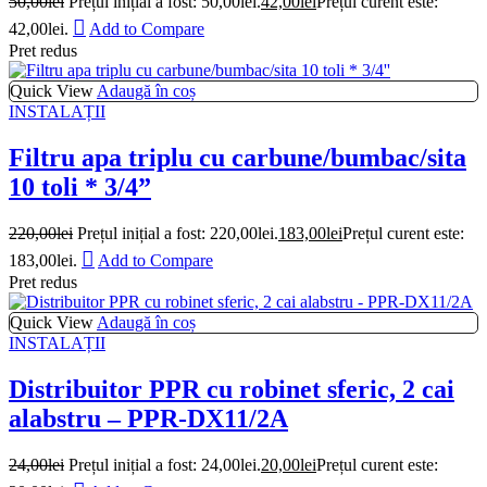
50,00
lei
Prețul inițial a fost: 50,00lei.
42,00
lei
Prețul curent este:
42,00lei.
Add to Compare
Pret redus
Quick View
Adaugă în coș
INSTALAȚII
Filtru apa triplu cu carbune/bumbac/sita
10 toli * 3/4”
220,00
lei
Prețul inițial a fost: 220,00lei.
183,00
lei
Prețul curent este:
183,00lei.
Add to Compare
Pret redus
Quick View
Adaugă în coș
INSTALAȚII
Distribuitor PPR cu robinet sferic, 2 cai
alabstru – PPR-DX11/2A
24,00
lei
Prețul inițial a fost: 24,00lei.
20,00
lei
Prețul curent este: