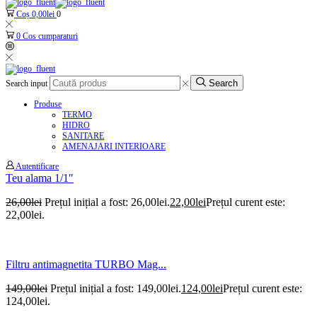
Coș
0,00
lei
0
0
Cos cumparaturi
Search
Search input
Produse
TERMO
HIDRO
SANITARE
AMENAJARI INTERIOARE
Autentificare
Teu alama 1/1″
26,00
lei
Prețul inițial a fost: 26,00lei.
22,00
lei
Prețul curent este:
22,00lei.
Filtru antimagnetita TURBO Mag...
149,00
lei
Prețul inițial a fost: 149,00lei.
124,00
lei
Prețul curent este:
124,00lei.