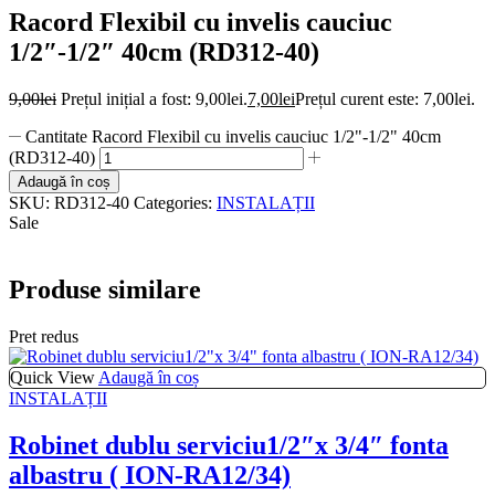
Racord Flexibil cu invelis cauciuc
1/2″-1/2″ 40cm (RD312-40)
9,00
lei
Prețul inițial a fost: 9,00lei.
7,00
lei
Prețul curent este: 7,00lei.
Cantitate Racord Flexibil cu invelis cauciuc 1/2"-1/2" 40cm
(RD312-40)
Adaugă în coș
SKU:
RD312-40
Categories:
INSTALAȚII
Sale
Produse similare
Pret redus
Quick View
Adaugă în coș
INSTALAȚII
Robinet dublu serviciu1/2″x 3/4″ fonta
albastru ( ION-RA12/34)