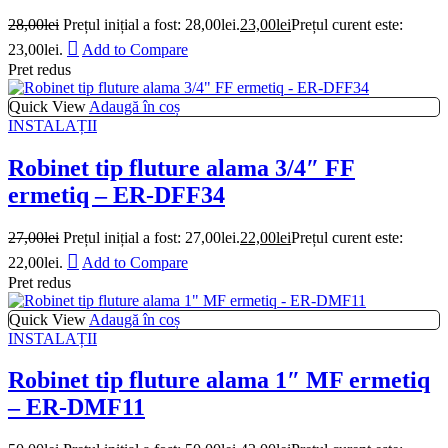
28,00
lei
Prețul inițial a fost: 28,00lei.
23,00
lei
Prețul curent este:
23,00lei.
Add to Compare
Pret redus
Quick View
Adaugă în coș
INSTALAȚII
Robinet tip fluture alama 3/4″ FF
ermetiq – ER-DFF34
27,00
lei
Prețul inițial a fost: 27,00lei.
22,00
lei
Prețul curent este:
22,00lei.
Add to Compare
Pret redus
Quick View
Adaugă în coș
INSTALAȚII
Robinet tip fluture alama 1″ MF ermetiq
– ER-DMF11