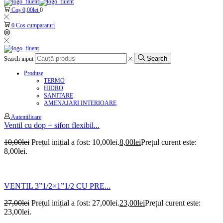
Coș
0,00
lei
0
0
Cos cumparaturi
Search
Search input
Produse
TERMO
HIDRO
SANITARE
AMENAJARI INTERIOARE
Autentificare
Ventil cu dop + sifon flexibil...
10,00
lei
Prețul inițial a fost: 10,00lei.
8,00
lei
Prețul curent este:
8,00lei.
VENTIL 3”1/2×1”1/2 CU PRE...
27,00
lei
Prețul inițial a fost: 27,00lei.
23,00
lei
Prețul curent este:
23,00lei.