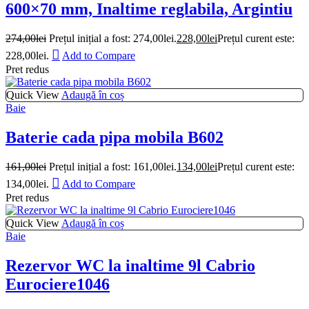
600×70 mm, Inaltime reglabila, Argintiu
274,00
lei
Prețul inițial a fost: 274,00lei.
228,00
lei
Prețul curent este:
228,00lei.
Add to Compare
Pret redus
Quick View
Adaugă în coș
Baie
Baterie cada pipa mobila B602
161,00
lei
Prețul inițial a fost: 161,00lei.
134,00
lei
Prețul curent este:
134,00lei.
Add to Compare
Pret redus
Quick View
Adaugă în coș
Baie
Rezervor WC la inaltime 9l Cabrio
Eurociere1046