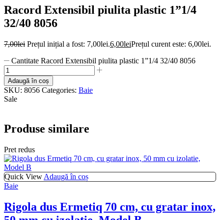
Racord Extensibil piulita plastic 1”1/4
32/40 8056
7,00
lei
Prețul inițial a fost: 7,00lei.
6,00
lei
Prețul curent este: 6,00lei.
Cantitate Racord Extensibil piulita plastic 1”1/4 32/40 8056
Adaugă în coș
SKU:
8056
Categories:
Baie
Sale
Produse similare
Pret redus
Quick View
Adaugă în coș
Baie
Rigola dus Ermetiq 70 cm, cu gratar inox,
50 mm cu izolatie, Model B