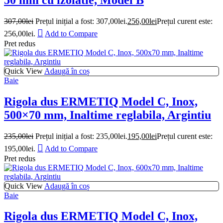
307,00
lei
Prețul inițial a fost: 307,00lei.
256,00
lei
Prețul curent este:
256,00lei.
Add to Compare
Pret redus
Quick View
Adaugă în coș
Baie
Rigola dus ERMETIQ Model C, Inox,
500×70 mm, Inaltime reglabila, Argintiu
235,00
lei
Prețul inițial a fost: 235,00lei.
195,00
lei
Prețul curent este:
195,00lei.
Add to Compare
Pret redus
Quick View
Adaugă în coș
Baie
Rigola dus ERMETIQ Model C, Inox,