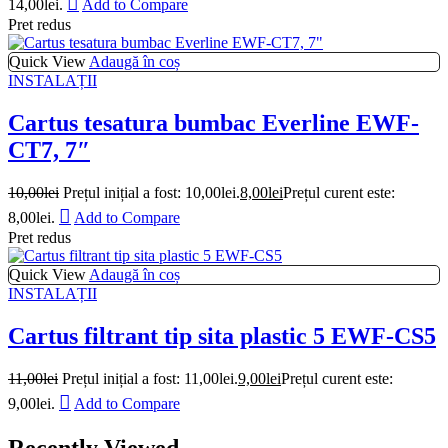
14,00lei.
Add to Compare
Pret redus
Quick View
Adaugă în coș
INSTALAȚII
Cartus tesatura bumbac Everline EWF-
CT7, 7″
10,00
lei
Prețul inițial a fost: 10,00lei.
8,00
lei
Prețul curent este:
8,00lei.
Add to Compare
Pret redus
Quick View
Adaugă în coș
INSTALAȚII
Cartus filtrant tip sita plastic 5 EWF-CS5
11,00
lei
Prețul inițial a fost: 11,00lei.
9,00
lei
Prețul curent este:
9,00lei.
Add to Compare
Recently Viewed