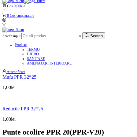
Coș
0,00
lei
0
0
Cos cumparaturi
Search
Search input
Produse
TERMO
HIDRO
SANITARE
AMENAJARI INTERIOARE
Autentificare
Mufa PPR 32*25
1,00
lei
Reductie PPR 32*25
1,00
lei
Punte ocolire PPR 20(PPR-V20)