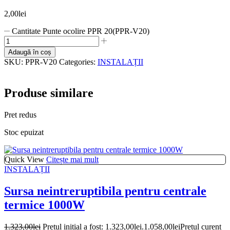
2,00
lei
Cantitate Punte ocolire PPR 20(PPR-V20)
Adaugă în coș
SKU:
PPR-V20
Categories:
INSTALAȚII
Produse similare
Pret redus
Stoc epuizat
Quick View
Citește mai mult
INSTALAȚII
Sursa neintreruptibila pentru centrale
termice 1000W
1.323,00
lei
Prețul inițial a fost: 1.323,00lei.
1.058,00
lei
Prețul curent