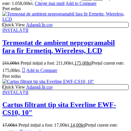
este: 1.058,00lei.
Citește mai mult
Add to Compare
Pret redus
Quick View
Adaugă în coș
INSTALAȚII
Termostat de ambient neprogramabil
fara fir Ermetiq, Wiereless, LCD
211,00
lei
Prețul inițial a fost: 211,00lei.
175,00
lei
Prețul curent este:
175,00lei.
Add to Compare
Pret redus
Quick View
Adaugă în coș
INSTALAȚII
Cartus filtrant tip sita Everline EWF-
CS10, 10″
17,00
lei
Prețul inițial a fost: 17,00lei.
14,00
lei
Prețul curent este: