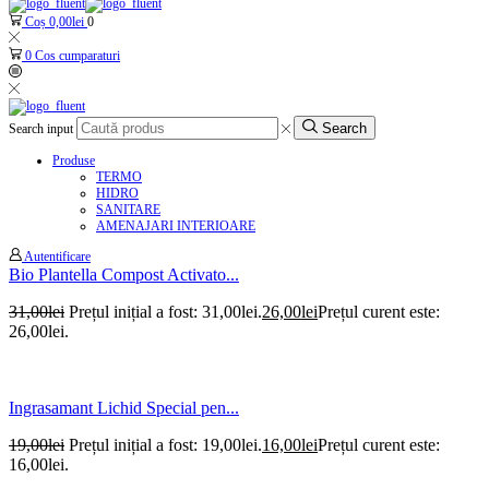
Coș
0,00
lei
0
0
Cos cumparaturi
Search
Search input
Produse
TERMO
HIDRO
SANITARE
AMENAJARI INTERIOARE
Autentificare
Bio Plantella Compost Activato...
31,00
lei
Prețul inițial a fost: 31,00lei.
26,00
lei
Prețul curent este:
26,00lei.
Ingrasamant Lichid Special pen...
19,00
lei
Prețul inițial a fost: 19,00lei.
16,00
lei
Prețul curent este:
16,00lei.