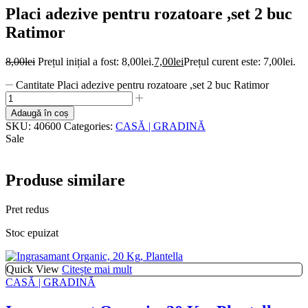
Placi adezive pentru rozatoare ,set 2 buc
Ratimor
8,00
lei
Prețul inițial a fost: 8,00lei.
7,00
lei
Prețul curent este: 7,00lei.
Cantitate Placi adezive pentru rozatoare ,set 2 buc Ratimor
Adaugă în coș
SKU:
40600
Categories:
CASĂ | GRADINĂ
Sale
Produse similare
Pret redus
Stoc epuizat
Quick View
Citește mai mult
CASĂ | GRADINĂ