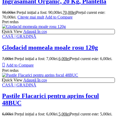
Ingrasamant Organic, 20 Kg, Plantella
90,00
lei
Prețul inițial a fost: 90,00lei.
70,00
lei
Prețul curent este:
70,00lei.
Citește mai mult
Add to Compare
Pret redus
Quick View
Adaugă în coș
CASĂ | GRADINĂ
Glodacid momeala moale rosu 120g
7,00
lei
Prețul inițial a fost: 7,00lei.
6,00
lei
Prețul curent este: 6,00lei.
Add to Compare
Pret redus
Quick View
Adaugă în coș
CASĂ | GRADINĂ
Pastile Flacarici pentru aprins focul
48BUC
6,00
lei
Prețul inițial a fost: 6,00lei.
5,00
lei
Prețul curent este: 5,00lei.