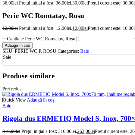
36,00
lei
Prețul inițial a fost: 36,00lei.
30,00
lei
Prețul curent este: 30,00l
Perie WC Romtatay, Rosu
12,00
lei
Prețul inițial a fost: 12,00lei.
10,00
lei
Prețul curent este: 10,00l
Cantitate Perie WC Romtatay, Rosu
Adaugă în coș
SKU:
PERIE WC P. ROSU
Categories:
Baie
Sale
Produse similare
Pret redus
Quick View
Adaugă în coș
Baie
Rigola dus ERMETIQ Model S, Inox, 700×7
316,00
lei
Prețul inițial a fost: 316,00lei.
263,00
lei
Prețul curent este: 26