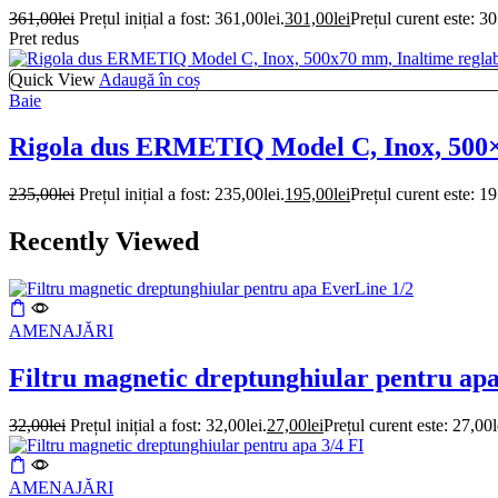
361,00
lei
Prețul inițial a fost: 361,00lei.
301,00
lei
Prețul curent este: 30
Pret redus
Quick View
Adaugă în coș
Baie
Rigola dus ERMETIQ Model C, Inox, 500×7
235,00
lei
Prețul inițial a fost: 235,00lei.
195,00
lei
Prețul curent este: 19
Recently Viewed
AMENAJĂRI
Filtru magnetic dreptunghiular pentru ap
32,00
lei
Prețul inițial a fost: 32,00lei.
27,00
lei
Prețul curent este: 27,00l
AMENAJĂRI