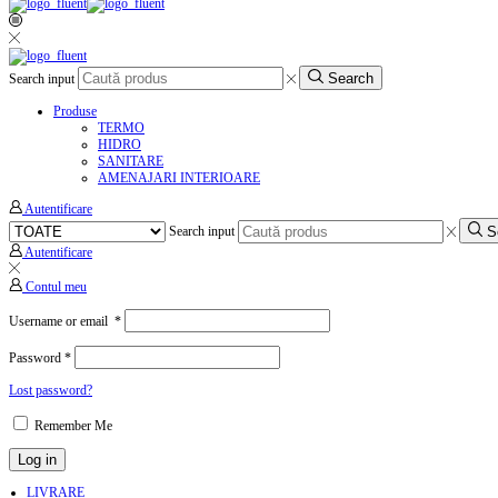
Search
Search input
Produse
TERMO
HIDRO
SANITARE
AMENAJARI INTERIOARE
Autentificare
S
Search input
Autentificare
Contul meu
Username or email
*
Password
*
Lost password?
Remember Me
Log in
LIVRARE