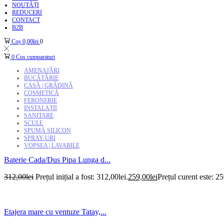
NOUTĂȚI
REDUCERI
CONTACT
B2B
Coș
0,00
lei
0
0
Cos cumparaturi
AMENAJĂRI
BUCĂTĂRIE
CASĂ | GRĂDINĂ
COSMETICĂ
FERONERIE
INSTALAȚII
SANITARE
SCULE
SPUMĂ SILICON
SPRAY-URI
VOPSEA | LAVABILE
Baterie Cada/Dus Pipa Lunga d...
312,00
lei
Prețul inițial a fost: 312,00lei.
259,00
lei
Prețul curent este: 25
Etajera mare cu ventuze Tatay,...