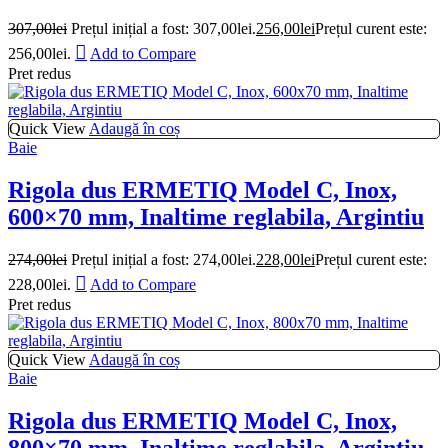
307,00
lei
Prețul inițial a fost: 307,00lei.
256,00
lei
Prețul curent este:
256,00lei.
Add to Compare
Pret redus
Quick View
Adaugă în coș
Baie
Rigola dus ERMETIQ Model C, Inox,
600×70 mm, Inaltime reglabila, Argintiu
274,00
lei
Prețul inițial a fost: 274,00lei.
228,00
lei
Prețul curent este:
228,00lei.
Add to Compare
Pret redus
Quick View
Adaugă în coș
Baie
Rigola dus ERMETIQ Model C, Inox,