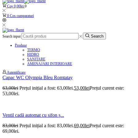
Coș
0,00
lei
0
0
Cos cumparaturi
Search
Search input
Produse
TERMO
HIDRO
SANITARE
AMENAJARI INTERIOARE
Autentificare
Capac WC Olympia Bleu Romtatay
63,00
lei
Prețul inițial a fost: 63,00lei.
53,00
lei
Prețul curent este:
53,00lei.
Ventil cadă automat cu sifon ș...
83,00
lei
Prețul inițial a fost: 83,00lei.
69,00
lei
Prețul curent este:
69,00lei.